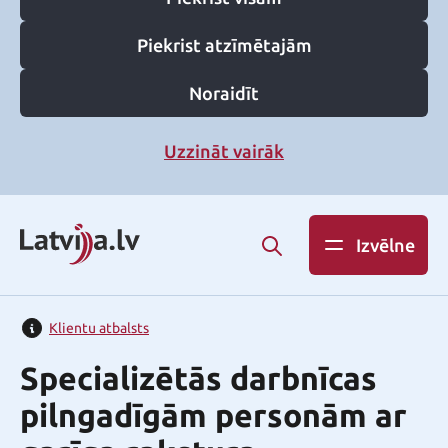
Piekrist atzīmētajām
Noraidīt
Uzzināt vairāk
Izvēlne
Klientu atbalsts
Specializētās darbnīcas
pilngadīgām personām ar