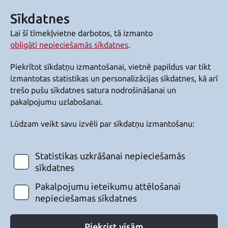
Sīkdatnes
Lai šī tīmekļvietne darbotos, tā izmanto
obligāti nepieciešamās sīkdatnes
.
Piekrītot sīkdatņu izmantošanai, vietnē papildus var tikt
izmantotas statistikas un personalizācijas sīkdatnes, kā arī
trešo pušu sīkdatnes satura nodrošināšanai un
pakalpojumu uzlabošanai.
Lūdzam veikt savu izvēli par sīkdatņu izmantošanu:
Statistikas uzkrāšanai nepieciešamās
sīkdatnes
Pakalpojumu ieteikumu attēlošanai
nepieciešamas sīkdatnes
Piekrist visām