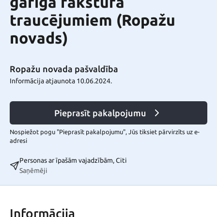
garīga rakstura
traucējumiem (Ropažu
novads)
Ropažu novada pašvaldība
Informācija atjaunota 10.06.2024.
Pieprasīt pakalpojumu
Nospiežot pogu "Pieprasīt pakalpojumu", Jūs tiksiet pārvirzīts uz e-
adresi
Personas ar īpašām vajadzībām, Citi
Saņēmēji
Informācija