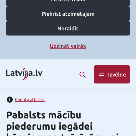
Piekrist atzīmētajām
Noraidīt
Uzzināt vairāk
Izvēlne
Klientu atbalsts
Pabalsts mācību
piederumu iegādei