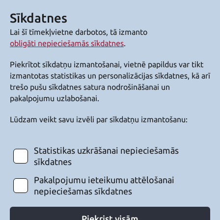
Sīkdatnes
Lai šī tīmekļvietne darbotos, tā izmanto
obligāti nepieciešamās sīkdatnes
.
Piekrītot sīkdatņu izmantošanai, vietnē papildus var tikt
izmantotas statistikas un personalizācijas sīkdatnes, kā arī
trešo pušu sīkdatnes satura nodrošināšanai un
pakalpojumu uzlabošanai.
Lūdzam veikt savu izvēli par sīkdatņu izmantošanu:
Statistikas uzkrāšanai nepieciešamās
sīkdatnes
Pakalpojumu ieteikumu attēlošanai
nepieciešamas sīkdatnes
Piekrist visām