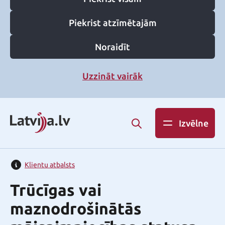
Piekrist atzīmētajām
Noraidīt
Uzzināt vairāk
Izvēlne
Klientu atbalsts
Trūcīgas vai
maznodrošinātās