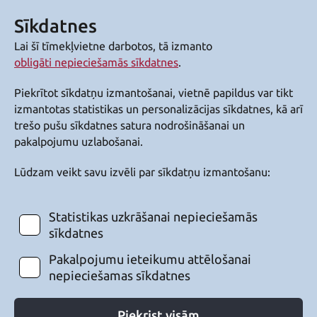
Sīkdatnes
Lai šī tīmekļvietne darbotos, tā izmanto
obligāti nepieciešamās sīkdatnes
.
Piekrītot sīkdatņu izmantošanai, vietnē papildus var tikt
izmantotas statistikas un personalizācijas sīkdatnes, kā arī
trešo pušu sīkdatnes satura nodrošināšanai un
pakalpojumu uzlabošanai.
Lūdzam veikt savu izvēli par sīkdatņu izmantošanu:
Statistikas uzkrāšanai nepieciešamās
sīkdatnes
Pakalpojumu ieteikumu attēlošanai
nepieciešamas sīkdatnes
Piekrist visām