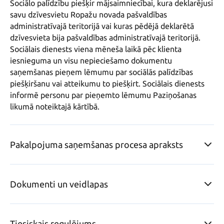
Sociālo palīdzību piešķir mājsaimniecībai, kura deklarējusi 
savu dzīvesvietu Ropažu novada pašvaldības 
administratīvajā teritorijā vai kuras pēdējā deklarētā 
dzīvesvieta bija pašvaldības administratīvajā teritorijā.

Sociālais dienests viena mēneša laikā pēc klienta 
iesnieguma un visu nepieciešamo dokumentu 
saņemšanas pieņem lēmumu par sociālās palīdzības 
piešķiršanu vai atteikumu to piešķirt. Sociālais dienests 
informē personu par pieņemto lēmumu Paziņošanas 
likumā noteiktajā kārtībā.
Pakalpojuma saņemšanas procesa apraksts
Dokumenti un veidlapas
Tiesiskais regulējums