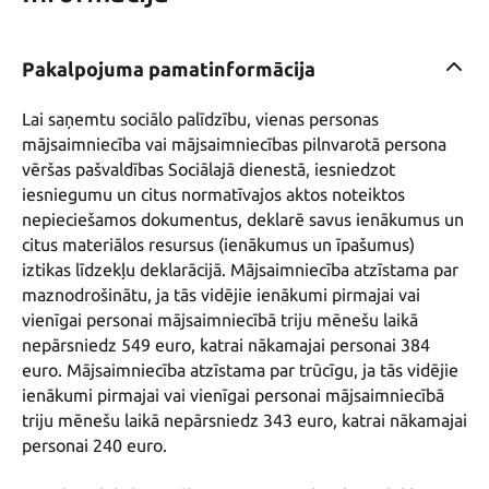
Pakalpojuma pamatinformācija
Lai saņemtu sociālo palīdzību, vienas personas 
mājsaimniecība vai mājsaimniecības pilnvarotā persona 
vēršas pašvaldības Sociālajā dienestā, iesniedzot 
iesniegumu un citus normatīvajos aktos noteiktos 
nepieciešamos dokumentus, deklarē savus ienākumus un 
citus materiālos resursus (ienākumus un īpašumus) 
iztikas līdzekļu deklarācijā. Mājsaimniecība atzīstama par 
maznodrošinātu, ja tās vidējie ienākumi pirmajai vai 
vienīgai personai mājsaimniecībā triju mēnešu laikā 
nepārsniedz 549 euro, katrai nākamajai personai 384 
euro. Mājsaimniecība atzīstama par trūcīgu, ja tās vidējie 
ienākumi pirmajai vai vienīgai personai mājsaimniecībā 
triju mēnešu laikā nepārsniedz 343 euro, katrai nākamajai 
personai 240 euro.
