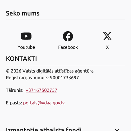
Seko mums
Youtube
Facebook
X
KONTAKTI
© 2026 Valsts digitālās attīstības aģentūra
Reģistrācijas numurs: 90001733697
Tālrunis:
:
+37167502757
E-pasts
:
portals@vdaa.gov.lv
Izmantotie atbalsta fondi