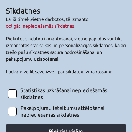
Sīkdatnes
Lai šī tīmekļvietne darbotos, tā izmanto
obligāti nepieciešamās sīkdatnes
.
Piekrītot sīkdatņu izmantošanai, vietnē papildus var tikt
izmantotas statistikas un personalizācijas sīkdatnes, kā arī
trešo pušu sīkdatnes satura nodrošināšanai un
pakalpojumu uzlabošanai.
Lūdzam veikt savu izvēli par sīkdatņu izmantošanu:
Statistikas uzkrāšanai nepieciešamās
sīkdatnes
Pakalpojumu ieteikumu attēlošanai
nepieciešamas sīkdatnes
Piekrist visām