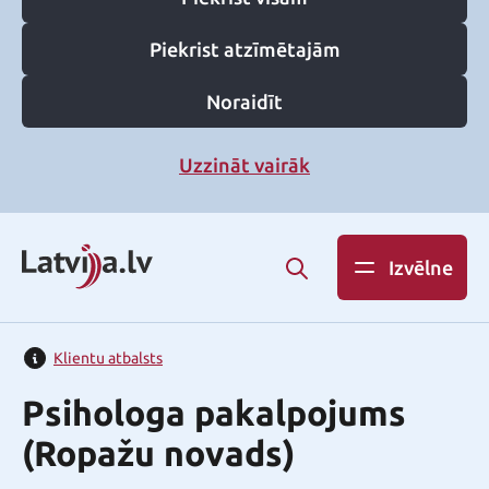
Piekrist atzīmētajām
Noraidīt
Uzzināt vairāk
Izvēlne
Klientu atbalsts
Psihologa pakalpojums
(Ropažu novads)