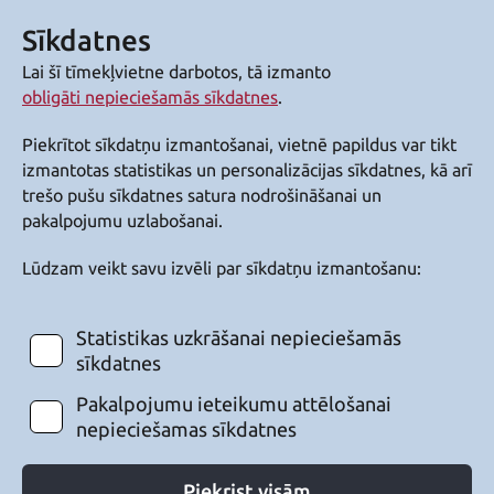
Sīkdatnes
Lai šī tīmekļvietne darbotos, tā izmanto
obligāti nepieciešamās sīkdatnes
.
Piekrītot sīkdatņu izmantošanai, vietnē papildus var tikt
izmantotas statistikas un personalizācijas sīkdatnes, kā arī
trešo pušu sīkdatnes satura nodrošināšanai un
pakalpojumu uzlabošanai.
Lūdzam veikt savu izvēli par sīkdatņu izmantošanu:
Statistikas uzkrāšanai nepieciešamās
sīkdatnes
Pakalpojumu ieteikumu attēlošanai
nepieciešamas sīkdatnes
Piekrist visām