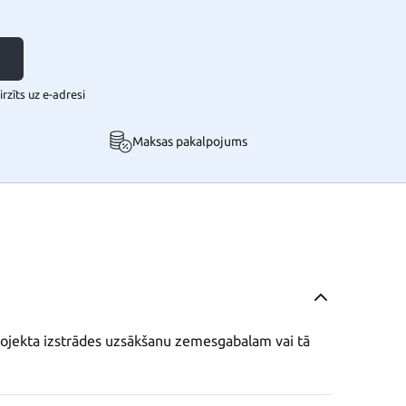
rzīts uz e-adresi
Maksas pakalpojums
jekta izstrādes uzsākšanu zemesgabalam vai tā 