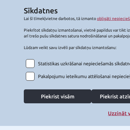
Sīkdatnes
Lai šī tīmekļvietne darbotos, tā izmanto
obligāti nepiecie
Piekrītot sīkdatņu izmantošanai, vietnē papildus var tikt i
arī trešo pušu sīkdatnes satura nodrošināšanai un pakalpo
Lūdzam veikt savu izvēli par sīkdatņu izmantošanu:
Statistikas uzkrāšanai nepieciešamās sīkdatn
Pakalpojumu ieteikumu attēlošanai nepiecie
Piekrist visām
Piekrist at
Uzzināt 