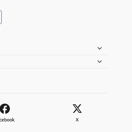
cebook
X