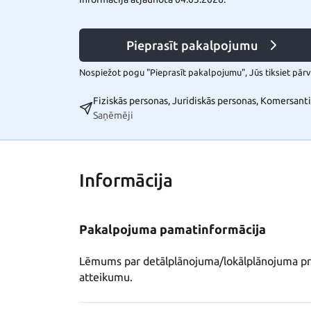
Pieprasīt pakalpojumu
Nospiežot pogu "Pieprasīt pakalpojumu", Jūs tiksiet pārvi
Fiziskās personas, Juridiskās personas, Komersanti
Saņēmēji
Informācija
Pakalpojuma pamatinformācija
Lēmums par detālplānojuma/lokālplānojuma pro
atteikumu.