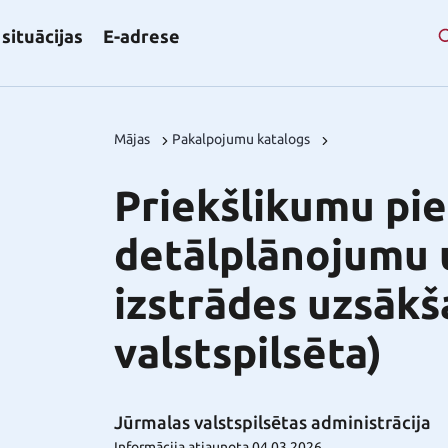
situācijas
E-adrese
Mājas
Pakalpojumu katalogs
Priekšlikumu pi
detālplānojumu 
izstrādes uzsākš
valstspilsēta)
Jūrmalas valstspilsētas administrācija
Informācija atjaunota 04.03.2026.