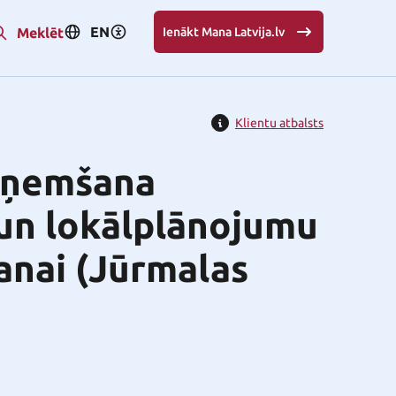
EN
Meklēt
Ienākt Mana Latvija.lv
Klientu atbalsts
eņemšana
un lokālplānojumu
anai (Jūrmalas