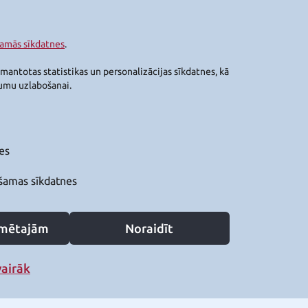
šamās sīkdatnes
.
zmantotas statistikas un personalizācijas sīkdatnes, kā
jumu uzlabošanai.
es
šamas sīkdatnes
zīmētajām
Noraidīt
vairāk