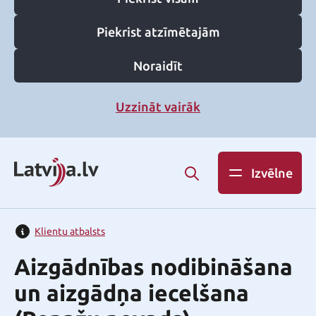
Piekrist atzīmētajām
Noraidīt
Uzzināt vairāk
Izvēlne
Klientu atbalsts
Aizgādnības nodibināšana
un aizgādņa iecelšana