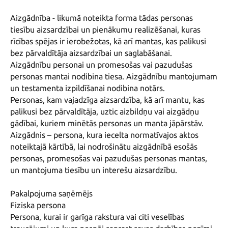
Aizgādnība - likumā noteikta forma tādas personas 
tiesību aizsardzībai un pienākumu realizēšanai, kuras 
rīcības spējas ir ierobežotas, kā arī mantas, kas palikusi 
bez pārvaldītāja aizsardzībai un saglabāšanai.  

Aizgādnību personai un promesošas vai pazudušas 
personas mantai nodibina tiesa. Aizgādnību mantojumam 
un testamenta izpildīšanai nodibina notārs.

Personas, kam vajadzīga aizsardzība, kā arī mantu, kas 
palikusi bez pārvaldītāja, uztic aizbildņu vai aizgādņu 
gādībai, kuriem minētās personas un manta jāpārstāv.

Aizgādnis – persona, kura iecelta normatīvajos aktos 
noteiktajā kārtībā, lai nodrošinātu aizgādnībā esošās 
personas, promesošas vai pazudušas personas mantas, 
un mantojuma tiesību un interešu aizsardzību.

Pakalpojuma saņēmējs 

Fiziska persona 

Persona, kurai ir garīga rakstura vai citi veselības 