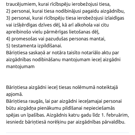
traucējumiem, kurai rīcībspēju ierobežojusi tiesa,

2) personai, kurai tiesa nodibinājusi pagaidu aizgādnību,

3) personai, kurai rīcībspēju tiesa ierobežojusi izlaidīgas 
vai izšķērdīgas dzīves dēļ, kā arī alkohola vai citu 
apreibinošo vielu pārmērīgas lietošanas dēļ,

4) promesošas vai pazudušas personas mantai,

5) testamenta izpildīšanai.

Bāriņtiesa saskaņā ar notāra taisīto notariālo aktu par 
aizgādnības nodibināšanu mantojumam ieceļ aizgādni 
mantojumam

Bāriņtiesa aizgādni ieceļ tiesas nolēmumā noteiktajā 
apjomā.

Bāriņtiesa raugās, lai par aizgādni ieceļamajai personai 
būtu aizgādņa pienākumu pildīšanai nepieciešamās 
spējas un īpašības. Aizgādnis katru gadu līdz 1. februārim, 
iesniedz bāriņtiesā norēķinu par aizgādnības pārvaldību.