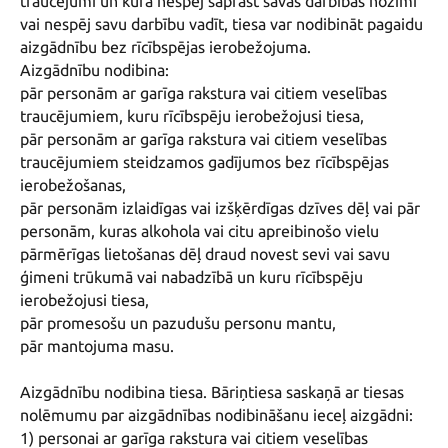
traucējumi un kura nespēj saprast savas darbības nozīmi 
vai nespēj savu darbību vadīt, tiesa var nodibināt pagaidu 
aizgādnību bez rīcībspējas ierobežojuma.

Aizgādnību nodibina:

pār personām ar garīga rakstura vai citiem veselības 
traucējumiem, kuru rīcībspēju ierobežojusi tiesa,

pār personām ar garīga rakstura vai citiem veselības 
traucējumiem steidzamos gadījumos bez rīcībspējas 
ierobežošanas,

pār personām izlaidīgas vai izšķērdīgas dzīves dēļ vai pār 
personām, kuras alkohola vai citu apreibinošo vielu 
pārmērīgas lietošanas dēļ draud novest sevi vai savu 
ģimeni trūkumā vai nabadzībā un kuru rīcībspēju 
ierobežojusi tiesa,

pār promesošu un pazudušu personu mantu,

pār mantojuma masu.

Aizgādnību nodibina tiesa. Bāriņtiesa saskaņā ar tiesas 
nolēmumu par aizgādnības nodibināšanu ieceļ aizgādni:

1) personai ar garīga rakstura vai citiem veselības 