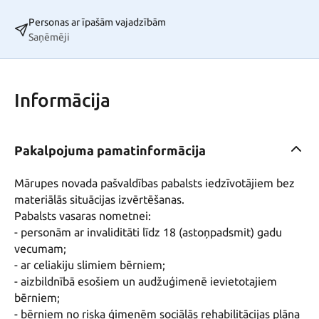
Personas ar īpašām vajadzībām
Saņēmēji
Informācija
Pakalpojuma pamatinformācija
Mārupes novada pašvaldības pabalsts iedzīvotājiem bez 
materiālās situācijas izvērtēšanas.

Pabalsts vasaras nometnei: 

- personām ar invaliditāti līdz 18 (astoņpadsmit) gadu 
vecumam;

- ar celiakiju slimiem bērniem;

- aizbildnībā esošiem un audžuģimenē ievietotajiem 
bērniem;

- bērniem no riska ģimenēm sociālās rehabilitācijas plāna 