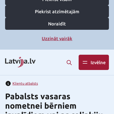
Piekrist atzīmētajām
Noraidīt
Uzzināt vairāk
Izvēlne
Klientu atbalsts
Pabalsts vasaras
nometnei bērniem