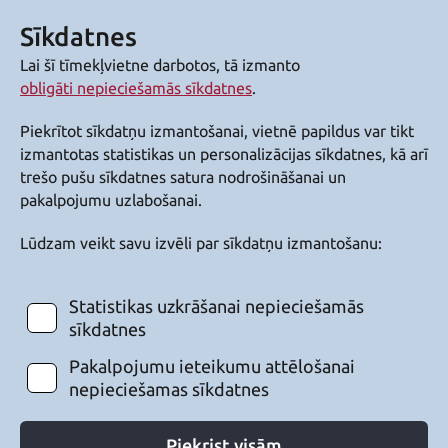
Sīkdatnes
Lai šī tīmekļvietne darbotos, tā izmanto
obligāti nepieciešamās sīkdatnes
.
Piekrītot sīkdatņu izmantošanai, vietnē papildus var tikt
izmantotas statistikas un personalizācijas sīkdatnes, kā arī
trešo pušu sīkdatnes satura nodrošināšanai un
pakalpojumu uzlabošanai.
Lūdzam veikt savu izvēli par sīkdatņu izmantošanu:
Statistikas uzkrāšanai nepieciešamās
sīkdatnes
Pakalpojumu ieteikumu attēlošanai
nepieciešamas sīkdatnes
Piekrist visām