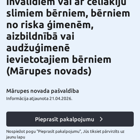
invalīdiem vai ar celiakiju
slimiem bērniem, bērniem
no riska ģimenēm,
aizbildnībā vai
audžuģimenē
ievietotajiem bērniem
(Mārupes novads)
Mārupes novada pašvaldība
Informācija atjaunota 21.04.2026.
Pieprasīt pakalpojumu
Nospiežot pogu "Pieprasīt pakalpojumu", Jūs tiksiet pārvirzīts uz
jaunu lapu