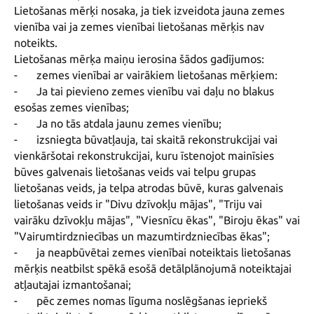
Lietošanas mērķi nosaka, ja tiek izveidota jauna zemes 
vienība vai ja zemes vienībai lietošanas mērķis nav 
noteikts.

Lietošanas mērķa maiņu ierosina šādos gadījumos:

-	zemes vienībai ar vairākiem lietošanas mērķiem:

-	Ja tai pievieno zemes vienību vai daļu no blakus 
esošas zemes vienības;

-	Ja no tās atdala jaunu zemes vienību;

-	izsniegta būvatļauja, tai skaitā rekonstrukcijai vai 
vienkāršotai rekonstrukcijai, kuru īstenojot mainīsies 
būves galvenais lietošanas veids vai telpu grupas 
lietošanas veids, ja telpa atrodas būvē, kuras galvenais 
lietošanas veids ir "Divu dzīvokļu mājas", "Triju vai 
vairāku dzīvokļu mājas", "Viesnīcu ēkas", "Biroju ēkas" vai 
"Vairumtirdzniecības un mazumtirdzniecības ēkas";

-	ja neapbūvētai zemes vienībai noteiktais lietošanas 
mērķis neatbilst spēkā esošā detālplānojumā noteiktajai 
atļautajai izmantošanai;

-	pēc zemes nomas līguma noslēgšanas iepriekš 