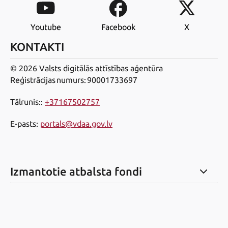
Youtube
Facebook
X
KONTAKTI
© 2026 Valsts digitālās attīstības aģentūra
Reģistrācijas numurs: 90001733697
Tālrunis:
:
+37167502757
E-pasts
:
portals@vdaa.gov.lv
Izmantotie atbalsta fondi