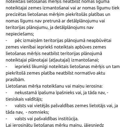
noteiktais lietošanas mērķis neatbilst nomas līgumā 
noteiktajai zemes izmantošanai vai ar nomas līgumu tiek 
precizētas lietošanas mērķim piekrītošās platības un 
nomas līgums nav pretrunā ar detālplānojumu vai 
teritorijas plānojumu, ja detālplānojums nav 
nepieciešams;

-	pēc izmaiņām teritorijas plānojumā neapbūvētai 
zemes vienībai iepriekš noteiktais apbūves zemes 
lietošanas mērķis neatbilst teritorijas plānojumā 
noteiktajai plānotajai (atļautajai) izmantošanai;

-	iepriekš likumīgi noteiktais lietošanas mērķis un tam 
piekrītošā zemes platība neatbilst normatīvo aktu 
prasībām.

Lietošanas mērķa noteikšanu vai maiņu ierosina:

-	nekustamā īpašuma īpašnieks vai, ja tāda nav, - 
tiesiskais valdītājs;

-	valsts vai vietējās pašvaldības zemes lietotājs vai, ja 
tāda nav,  - nomnieks;

-	valsts vai pašvaldības institūcija.

Lai ierosinātu lietošanas mērķu maiņu, jāiesniedz 