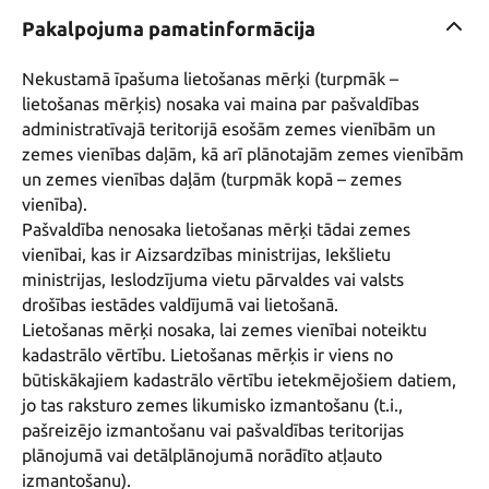
Pakalpojuma pamatinformācija
Nekustamā īpašuma lietošanas mērķi (turpmāk – 
lietošanas mērķis) nosaka vai maina par pašvaldības 
administratīvajā teritorijā esošām zemes vienībām un 
zemes vienības daļām, kā arī plānotajām zemes vienībām 
un zemes vienības daļām (turpmāk kopā – zemes 
vienība).

Pašvaldība nenosaka lietošanas mērķi tādai zemes 
vienībai, kas ir Aizsardzības ministrijas, Iekšlietu 
ministrijas, Ieslodzījuma vietu pārvaldes vai valsts 
drošības iestādes valdījumā vai lietošanā.

Lietošanas mērķi nosaka, lai zemes vienībai noteiktu 
kadastrālo vērtību. Lietošanas mērķis ir viens no 
būtiskākajiem kadastrālo vērtību ietekmējošiem datiem, 
jo tas raksturo zemes likumisko izmantošanu (t.i., 
pašreizējo izmantošanu vai pašvaldības teritorijas 
plānojumā vai detālplānojumā norādīto atļauto 
izmantošanu).
