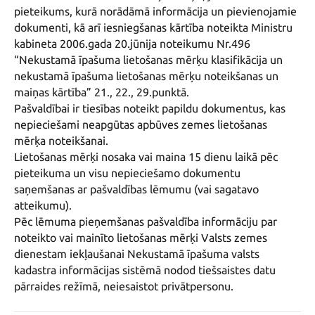
pieteikums, kurā norādāmā informācija un pievienojamie 
dokumenti, kā arī iesniegšanas kārtība noteikta Ministru 
kabineta 2006.gada 20.jūnija noteikumu Nr.496 
“Nekustamā īpašuma lietošanas mērķu klasifikācija un 
nekustamā īpašuma lietošanas mērķu noteikšanas un 
maiņas kārtība” 21., 22., 29.punktā.

Pašvaldībai ir tiesības noteikt papildu dokumentus, kas 
nepieciešami neapgūtas apbūves zemes lietošanas 
mērķa noteikšanai.

Lietošanas mērķi nosaka vai maina 15 dienu laikā pēc 
pieteikuma un visu nepieciešamo dokumentu 
saņemšanas ar pašvaldības lēmumu (vai sagatavo 
atteikumu).

Pēc lēmuma pieņemšanas pašvaldība informāciju par 
noteikto vai mainīto lietošanas mērķi Valsts zemes 
dienestam iekļaušanai Nekustamā īpašuma valsts 
kadastra informācijas sistēmā nodod tiešsaistes datu 
pārraides režīmā, neiesaistot privātpersonu.