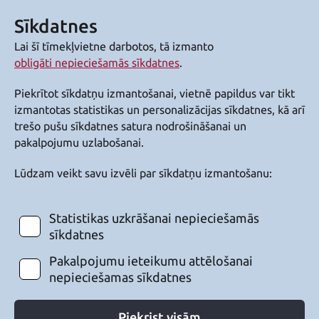
Sīkdatnes
Lai šī tīmekļvietne darbotos, tā izmanto
obligāti nepieciešamās sīkdatnes
.
Piekrītot sīkdatņu izmantošanai, vietnē papildus var tikt
izmantotas statistikas un personalizācijas sīkdatnes, kā arī
trešo pušu sīkdatnes satura nodrošināšanai un
pakalpojumu uzlabošanai.
Lūdzam veikt savu izvēli par sīkdatņu izmantošanu:
Statistikas uzkrāšanai nepieciešamās
sīkdatnes
Pakalpojumu ieteikumu attēlošanai
nepieciešamas sīkdatnes
Piekrist visām