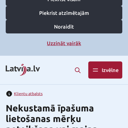
Piekrist atzīmētajām
Noraidīt
Uzzināt vairāk
Izvēlne
Klientu atbalsts
Nekustamā īpašuma
lietošanas mērķu