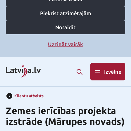
Piekrist atzīmētajām
Noraidīt
Uzzināt vairāk
Izvēlne
Klientu atbalsts
Zemes ierīcības projekta
izstrāde (Mārupes novads)