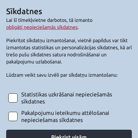
Sīkdatnes
Lai šī tīmekļvietne darbotos, tā izmanto
obligāti nepieciešamās sīkdatnes
.
Piekrītot sīkdatņu izmantošanai, vietnē papildus var tikt
izmantotas statistikas un personalizācijas sīkdatnes, kā arī
trešo pušu sīkdatnes satura nodrošināšanai un
pakalpojumu uzlabošanai.
Lūdzam veikt savu izvēli par sīkdatņu izmantošanu:
Statistikas uzkrāšanai nepieciešamās
sīkdatnes
Pakalpojumu ieteikumu attēlošanai
nepieciešamas sīkdatnes
Piekrist visām