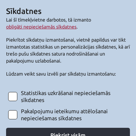
Sīkdatnes
Lai šī tīmekļvietne darbotos, tā izmanto
obligāti nepieciešamās sīkdatnes
.
Piekrītot sīkdatņu izmantošanai, vietnē papildus var tikt
izmantotas statistikas un personalizācijas sīkdatnes, kā arī
trešo pušu sīkdatnes satura nodrošināšanai un
pakalpojumu uzlabošanai.
Lūdzam veikt savu izvēli par sīkdatņu izmantošanu:
Statistikas uzkrāšanai nepieciešamās
sīkdatnes
Pakalpojumu ieteikumu attēlošanai
nepieciešamas sīkdatnes
Piekrist visām