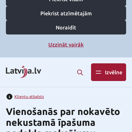
Piekrist atzīmētajām
Noraidīt
Uzzināt vairāk
Izvēlne
Klientu atbalsts
Vienošanās par nokavēto
nekustamā īpašuma