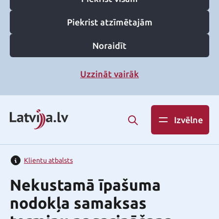
Piekrist atzīmētajām
Noraidīt
Uzzināt vairāk
Izvēlne
Klientu atbalsts
Nekustamā īpašuma
nodokļa samaksas