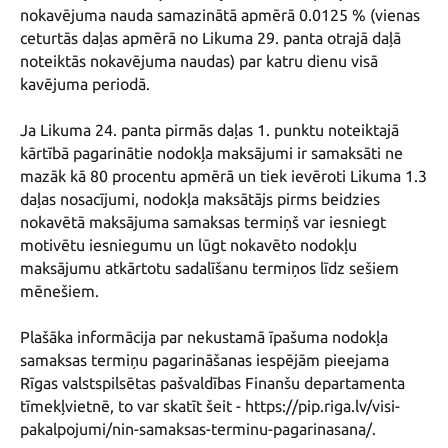
nokavējuma nauda samazinātā apmērā 0.0125 % (vienas 
ceturtās daļas apmērā no Likuma 29. panta otrajā daļā 
noteiktās nokavējuma naudas) par katru dienu visā 
kavējuma periodā.

Ja Likuma 24. panta pirmās daļas 1. punktu noteiktajā 
kārtībā pagarinātie nodokļa maksājumi ir samaksāti ne 
mazāk kā 80 procentu apmērā un tiek ievēroti Likuma 1.3 
daļas nosacījumi, nodokļa maksātājs pirms beidzies 
nokavētā maksājuma samaksas termiņš var iesniegt 
motivētu iesniegumu un lūgt nokavēto nodokļu 
maksājumu atkārtotu sadalīšanu termiņos līdz sešiem 
mēnešiem.

Plašāka informācija par nekustamā īpašuma nodokļa 
samaksas termiņu pagarināšanas iespējām pieejama 
Rīgas valstspilsētas pašvaldības Finanšu departamenta 
tīmekļvietnē, to var skatīt šeit - https://pip.riga.lv/visi-