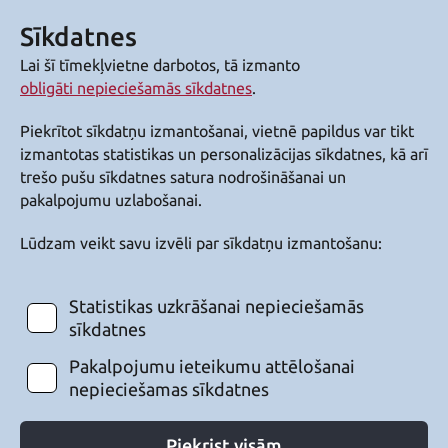
Sīkdatnes
Lai šī tīmekļvietne darbotos, tā izmanto
obligāti nepieciešamās sīkdatnes
.
Piekrītot sīkdatņu izmantošanai, vietnē papildus var tikt
izmantotas statistikas un personalizācijas sīkdatnes, kā arī
trešo pušu sīkdatnes satura nodrošināšanai un
pakalpojumu uzlabošanai.
Lūdzam veikt savu izvēli par sīkdatņu izmantošanu:
Statistikas uzkrāšanai nepieciešamās
sīkdatnes
Pakalpojumu ieteikumu attēlošanai
nepieciešamas sīkdatnes
Piekrist visām