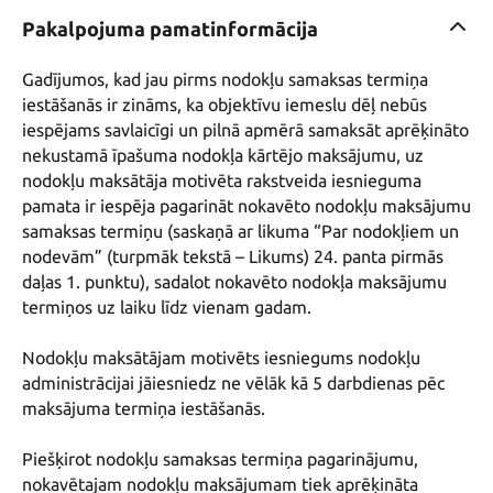
Pakalpojuma pamatinformācija
Gadījumos, kad jau pirms nodokļu samaksas termiņa 
iestāšanās ir zināms, ka objektīvu iemeslu dēļ nebūs 
iespējams savlaicīgi un pilnā apmērā samaksāt aprēķināto 
nekustamā īpašuma nodokļa kārtējo maksājumu, uz 
nodokļu maksātāja motivēta rakstveida iesnieguma 
pamata ir iespēja pagarināt nokavēto nodokļu maksājumu 
samaksas termiņu (saskaņā ar likuma “Par nodokļiem un 
nodevām” (turpmāk tekstā – Likums) 24. panta pirmās 
daļas 1. punktu), sadalot nokavēto nodokļa maksājumu 
termiņos uz laiku līdz vienam gadam.

Nodokļu maksātājam motivēts iesniegums nodokļu 
administrācijai jāiesniedz ne vēlāk kā 5 darbdienas pēc 
maksājuma termiņa iestāšanās.

Piešķirot nodokļu samaksas termiņa pagarinājumu, 
nokavētajam nodokļu maksājumam tiek aprēķināta 