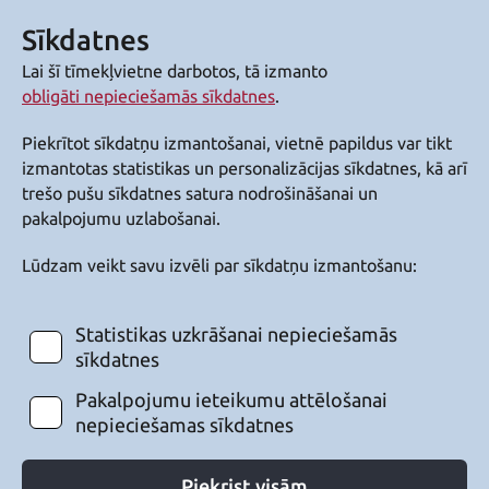
Sīkdatnes
Lai šī tīmekļvietne darbotos, tā izmanto
obligāti nepieciešamās sīkdatnes
.
Piekrītot sīkdatņu izmantošanai, vietnē papildus var tikt
izmantotas statistikas un personalizācijas sīkdatnes, kā arī
trešo pušu sīkdatnes satura nodrošināšanai un
pakalpojumu uzlabošanai.
Lūdzam veikt savu izvēli par sīkdatņu izmantošanu:
Statistikas uzkrāšanai nepieciešamās
sīkdatnes
Pakalpojumu ieteikumu attēlošanai
nepieciešamas sīkdatnes
Piekrist visām