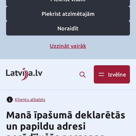
Piekrist atzīmētajām
Noraidīt
Uzzināt vairāk
Izvēlne
Klientu atbalsts
Manā īpašumā deklarētās
un papildu adresi