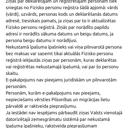
Ziņas par deklarētajām un reģistrētajām personām tiek 
sniegtas no Fizisko personu reģistra šādā apjomā: vārds 
(vārdi), uzvārds, personas kods un deklarēšanās datums 
adresē, tiesiskais pamats, ja ziņas par to ir aktualizētas 
Fizisko personu reģistrā. Ziņās par norādīto papildu 
adresi ir norādīts sākuma datums un beigu datums, ja 
persona beigu datumu ir norādījusi.

Nekustamā īpašuma īpašnieks vai viņa pilnvarotā persona 
bez maksas var saņemt tikai aktuālās Fizisko personu 
reģistrā iekļautās ziņas par personām, kuras deklarētas 
vai reģistrētas nekustamajā īpašumā, vai par šo personu 
skaitu. 

E-pakalpojums nav pieejams juridiskām un pilnvarotām 
personām. 

Personām, kurām e-pakalpojums nav pieejams, 
nepieciešams vērsties Pilsonības un migrācijas lietu 
pārvaldē ar raktveida pieprasījumu. 

Ja iestādei nav iespējams pārbaudīt ziņas Valsts vienotajā 
datorizētajā zemesgrāmatu sistēmā par nekustamā 
īpašuma īpašnieku, rakstveida pieprasījumam 