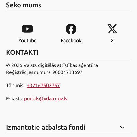
Seko mums
Youtube
Facebook
X
KONTAKTI
© 2026 Valsts digitālās attīstības aģentūra
Reģistrācijas numurs: 90001733697
Tālrunis:
:
+37167502757
E-pasts
:
portals@vdaa.gov.lv
Izmantotie atbalsta fondi