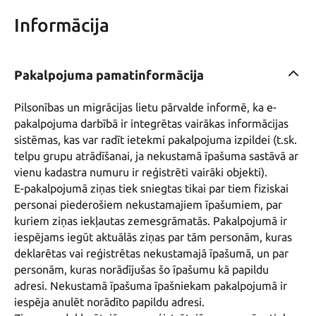
Informācija
Pakalpojuma pamatinformācija
Pilsonības un migrācijas lietu pārvalde informē, ka e-
pakalpojuma darbībā ir integrētas vairākas informācijas 
sistēmas, kas var radīt ietekmi pakalpojuma izpildei (t.sk. 
telpu grupu atrādīšanai, ja nekustamā īpašuma sastāvā ar 
vienu kadastra numuru ir reģistrēti vairāki objekti). 

E-pakalpojumā ziņas tiek sniegtas tikai par tiem fiziskai 
personai piederošiem nekustamajiem īpašumiem, par 
kuriem ziņas iekļautas zemesgrāmatās. Pakalpojumā ir 
iespējams iegūt aktuālās ziņas par tām personām, kuras 
deklarētas vai reģistrētas nekustamajā īpašumā, un par 
personām, kuras norādījušas šo īpašumu kā papildu 
adresi. Nekustamā īpašuma īpašniekam pakalpojumā ir 
iespēja anulēt norādīto papildu adresi. 
