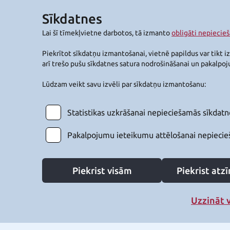
Sīkdatnes
Lai šī tīmekļvietne darbotos, tā izmanto
obligāti nepiecie
Piekrītot sīkdatņu izmantošanai, vietnē papildus var tikt i
arī trešo pušu sīkdatnes satura nodrošināšanai un pakalpo
Lūdzam veikt savu izvēli par sīkdatņu izmantošanu:
Statistikas uzkrāšanai nepieciešamās sīkdatn
Pakalpojumu ieteikumu attēlošanai nepiecie
Piekrist visām
Piekrist at
Uzzināt 