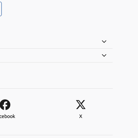
cebook
X