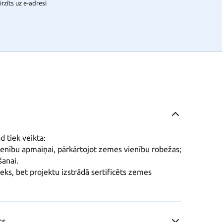
rzīts uz e-adresi
 tiek veikta:

ienību apmaiņai, pārkārtojot zemes vienību robežas;

anai.

eks, bet projektu izstrādā sertificēts zemes 
ts