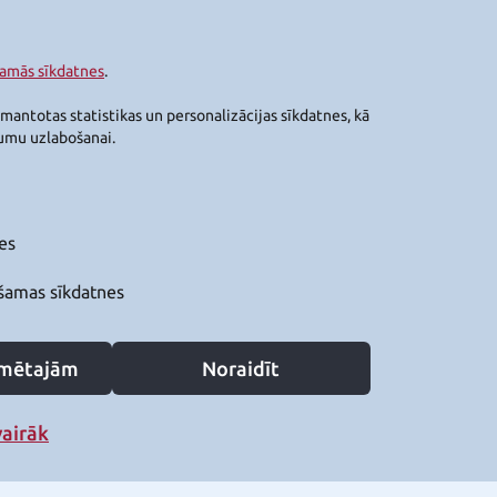
šamās sīkdatnes
.
zmantotas statistikas un personalizācijas sīkdatnes, kā
jumu uzlabošanai.
es
šamas sīkdatnes
zīmētajām
Noraidīt
vairāk