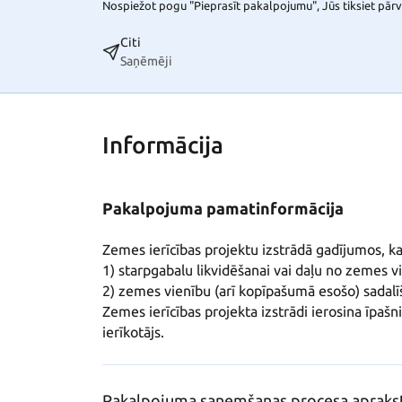
Nospiežot pogu "Pieprasīt pakalpojumu", Jūs tiksiet pārvi
Citi
Saņēmēji
Informācija
Pakalpojuma pamatinformācija
Zemes ierīcības projektu izstrādā gadījumos, kad
1) starpgabalu likvidēšanai vai daļu no zemes v
2) zemes vienību (arī kopīpašumā esošo) sadalīš
Zemes ierīcības projekta izstrādi ierosina īpašni
ierīkotājs.
Pakalpojuma saņemšanas procesa apraks