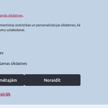
šamās sīkdatnes
.
zmantotas statistikas un personalizācijas sīkdatnes, kā
jumu uzlabošanai.
es
šamas sīkdatnes
zīmētajām
Noraidīt
vairāk