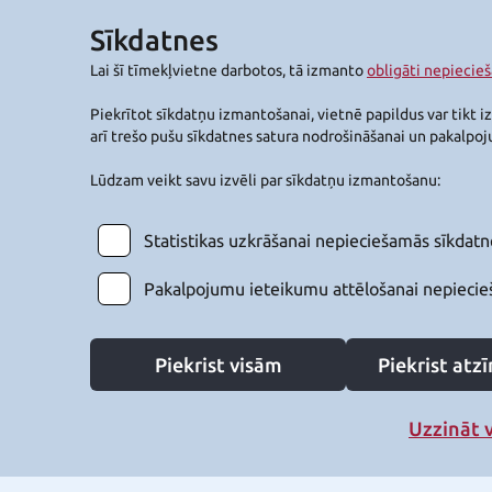
Sīkdatnes
Lai šī tīmekļvietne darbotos, tā izmanto
obligāti nepiecie
Piekrītot sīkdatņu izmantošanai, vietnē papildus var tikt i
arī trešo pušu sīkdatnes satura nodrošināšanai un pakalpo
Lūdzam veikt savu izvēli par sīkdatņu izmantošanu:
Statistikas uzkrāšanai nepieciešamās sīkdatn
Pakalpojumu ieteikumu attēlošanai nepiecie
Piekrist visām
Piekrist at
Uzzināt 