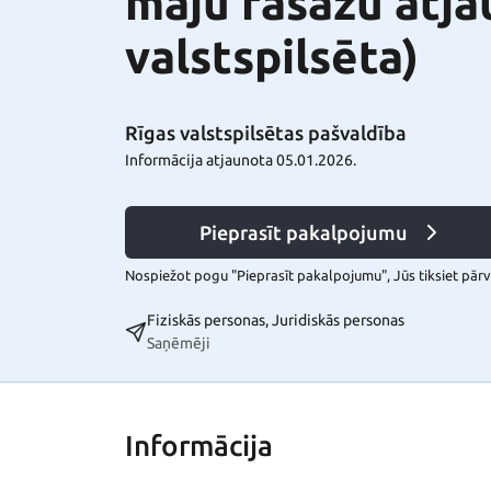
māju fasāžu atja
valstspilsēta)
Rīgas valstspilsētas pašvaldība
Informācija atjaunota 05.01.2026.
Pieprasīt pakalpojumu
Nospiežot pogu "Pieprasīt pakalpojumu", Jūs tiksiet pārvi
Fiziskās personas, Juridiskās personas
Saņēmēji
Informācija