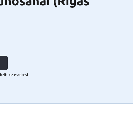
unošanai (Rīgas
rzīts uz e-adresi