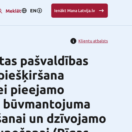
EN
Meklēt
Ienākt Mana Latvija.lv
Klientu atbalsts
ētas pašvaldības
piešķiršana
ei pieejamo
ā būvmantojuma
šanai un dzīvojamo