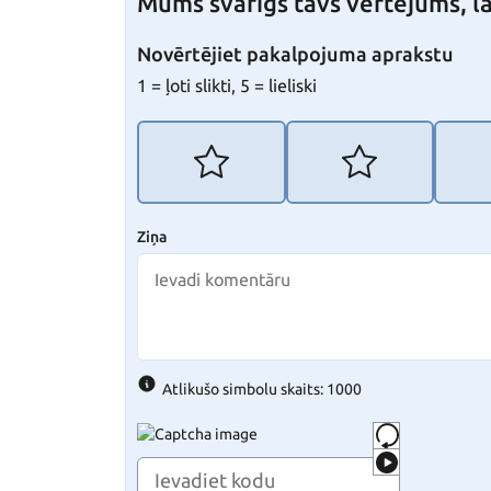
Mums svarīgs tavs vērtējums, la
Novērtējiet pakalpojuma aprakstu
1 = ļoti slikti, 5 = lieliski
Ziņa
Atlikušo simbolu skaits: 1000