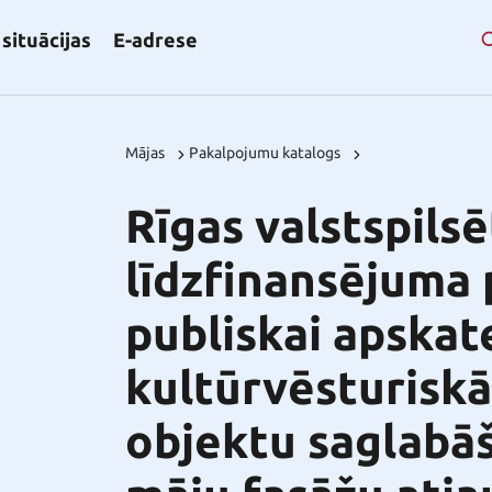
situācijas
E-adrese
Mājas
Pakalpojumu katalogs
Rīgas valstspils
līdzfinansējuma 
publiskai apskat
kultūrvēsturisk
objektu saglabā