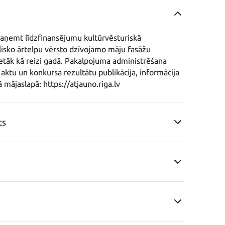
 saņemt līdzfinansējumu kultūrvēsturiskā 
sko ārtelpu vērsto dzīvojamo māju fasāžu 
etāk kā reizi gadā. Pakalpojuma administrēšana 
ktu un konkursa rezultātu publikācija, informācija 
 mājaslapā: https://atjauno.riga.lv
ts