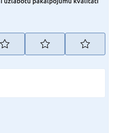
i uzlabotu pakalpojumu kvalitāti