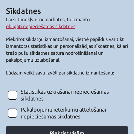
Sīkdatnes
Lai šī tīmekļvietne darbotos, tā izmanto
obligāti nepieciešamās sīkdatnes
.
Piekrītot sīkdatņu izmantošanai, vietnē papildus var tikt
izmantotas statistikas un personalizācijas sīkdatnes, kā arī
trešo pušu sīkdatnes satura nodrošināšanai un
pakalpojumu uzlabošanai.
Lūdzam veikt savu izvēli par sīkdatņu izmantošanu:
Statistikas uzkrāšanai nepieciešamās
sīkdatnes
Pakalpojumu ieteikumu attēlošanai
nepieciešamas sīkdatnes
Piekrist visām