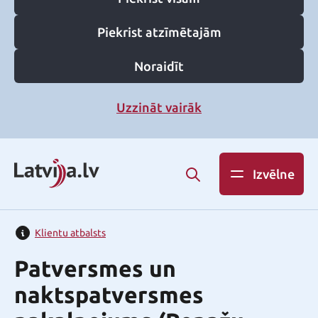
Piekrist atzīmētajām
Noraidīt
Uzzināt vairāk
Izvēlne
Klientu atbalsts
Patversmes un
naktspatversmes