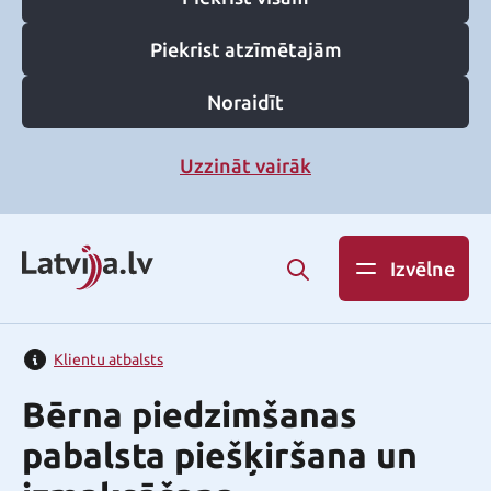
Piekrist atzīmētajām
Noraidīt
Uzzināt vairāk
Izvēlne
Klientu atbalsts
Bērna piedzimšanas
pabalsta piešķiršana un