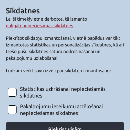
Sīkdatnes
Lai šī tīmekļvietne darbotos, tā izmanto
obligāti nepieciešamās sīkdatnes
.
Piekrītot sīkdatņu izmantošanai, vietnē papildus var tikt
izmantotas statistikas un personalizācijas sīkdatnes, kā arī
trešo pušu sīkdatnes satura nodrošināšanai un
pakalpojumu uzlabošanai.
Lūdzam veikt savu izvēli par sīkdatņu izmantošanu:
Statistikas uzkrāšanai nepieciešamās
sīkdatnes
Pakalpojumu ieteikumu attēlošanai
nepieciešamas sīkdatnes
Piekrist visām