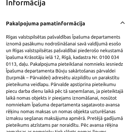
Informācija
Pakalpojuma pamatinformācija
Rīgas valstspilsētas pašvaldības Īpašuma departaments 
iznomā pasākumu nodrošināšanai savā valdījumā esošo 
un Rīgas valstspilsētas pašvaldībai piederošo nekustamā 
īpašuma Krāsotāju ielā 12, Rīgā, kadastra Nr. 0100 034 
0113, daļu. Pakalpojuma pieteikšanai nomnieks iesniedz 
Īpašuma departamenta Būvju sakārtošanas pārvaldei 
(turpmāk – Pārvaldei) adresētu aizpildītu un parakstītu 
pieteikuma veidlapu. Pārvalde apstiprina pieteikumu 
piecu darba dienu laikā pēc tā saņemšanas, ja pieteiktajā 
laikā nomas objekts ir pieejams iznomāšanai, nosūtot 
nomniekam Īpašuma departamenta sagatavoto avansa 
rēķinu nomas maksas un nomas objekta uzturēšanas 
izmaksu segšanas maksājuma apmērā. Pretējā gadījumā 
pieteikums atzīstams par noraidītu. Pēc avansa rēķina 
apmaksas ar nomnieku tiek slēgts nomas līgums.