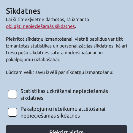
Sīkdatnes
Lai šī tīmekļvietne darbotos, tā izmanto
obligāti nepieciešamās sīkdatnes
.
Piekrītot sīkdatņu izmantošanai, vietnē papildus var tikt
izmantotas statistikas un personalizācijas sīkdatnes, kā arī
trešo pušu sīkdatnes satura nodrošināšanai un
pakalpojumu uzlabošanai.
Lūdzam veikt savu izvēli par sīkdatņu izmantošanu:
Statistikas uzkrāšanai nepieciešamās
sīkdatnes
Pakalpojumu ieteikumu attēlošanai
nepieciešamas sīkdatnes
Piekrist visām