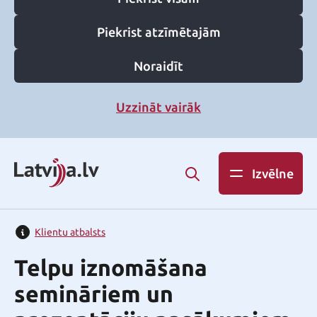
Piekrist atzīmētajām
Noraidīt
Uzzināt vairāk
Izvēlne
Klientu atbalsts
Telpu iznomāšana
semināriem un