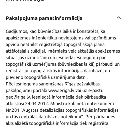
Pakalpojuma pamatinformācija
Gadījumos, kad būvniecības laikā ir konstatēts, ka 
apakšzemes inženiertīklu novietojums vai apzīmējums 
apvidū neatbilst reģistrētajā topogrāfiskajā plānā 
attēlotajai situācijai,  mērnieks veic aktuālās apakšzemes 
situācijas uzmērīšanu un iesniedz iesniegumu par 
topogrāfiskā uzmērījuma (būvniecības laikā) pārbaudi un 
reģistrāciju topogrāfiskās informācijas datubāzē, un 
pievieno topogrāfiskā uzmērījuma datni.

Pēc iesnieguma saņemšanas Rīgas pašvaldības 
pakalpojumu portālā www.eriga.lv vai uz e-pastu 
geo@riga.lv, iesniegtā informācija tiek pārbaudīta 
atbilstoši 24.04.2012. Ministru kabineta noteikumiem 
Nr.281 "Augstas detalizācijas topogrāfiskās informācijas 
un tās centrālās datubāzes noteikumi". Pēc pārbaudes 
aktualizētā topogrāfiskā informācija tiek reģistrēta 