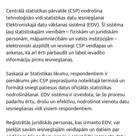
Centrālā statistikas pārvalde (CSP) nodrošina 
tehnoloģisko vidi statistikas datu iesniegšanai 
Elektroniskajā datu vākšanas sistēmā (EDV). Šī sistēma 
ļauj statistiskajām vienībām – fiziskām un juridiskām 
personām, mājsaimniecībām un valsts institūcijām – 
elektroniski aizpildīt un iesniegt CSP veidlapas un 
anketas, kā arī ērti pārbaudīt un labot ievadīto 
informāciju pirms iesniegšanas.

Saskaņā ar Statistikas likumu, respondentiem ir 
pienākums pēc CSP pieprasījuma noteiktajā termiņā un 
formātā sniegt patiesus datus oficiālās statistikas 
nodrošināšanai. EDV sistēma ir izveidota, lai šo procesu 
padarītu ērtu, drošu un efektīvu, nodrošinot vienotu datu 
iesniegšanas vidi visiem respondentiem.

Reģistrētās juridiskās personas, kas izmanto EDV, var 
piekļūt savām iesniegtajām veidlapām un datiem par 