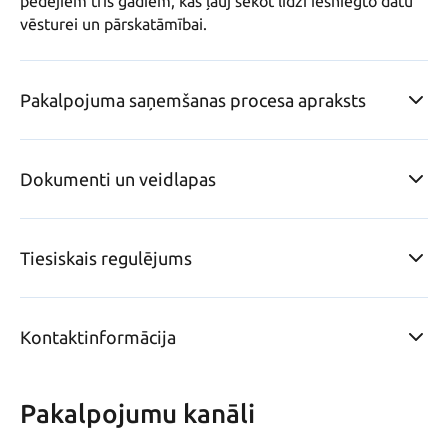
pēdējiem trīs gadiem, kas ļauj sekot līdzi iesniegto datu 
vēsturei un pārskatāmībai.
Pakalpojuma saņemšanas procesa apraksts
Dokumenti un veidlapas
Tiesiskais regulējums
Kontaktinformācija
Pakalpojumu kanāli