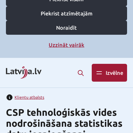
Piekrist atzīmētajām
Noraidīt
Uzzināt vairāk
Izvēlne
Klientu atbalsts
CSP tehnoloģiskās vides
nodrošināšana statistikas