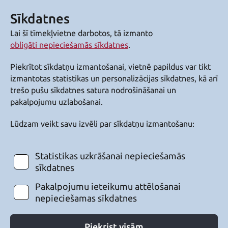
Sīkdatnes
Lai šī tīmekļvietne darbotos, tā izmanto
obligāti nepieciešamās sīkdatnes
.
Piekrītot sīkdatņu izmantošanai, vietnē papildus var tikt
izmantotas statistikas un personalizācijas sīkdatnes, kā arī
trešo pušu sīkdatnes satura nodrošināšanai un
pakalpojumu uzlabošanai.
Lūdzam veikt savu izvēli par sīkdatņu izmantošanu:
Statistikas uzkrāšanai nepieciešamās
sīkdatnes
Pakalpojumu ieteikumu attēlošanai
nepieciešamas sīkdatnes
Piekrist visām