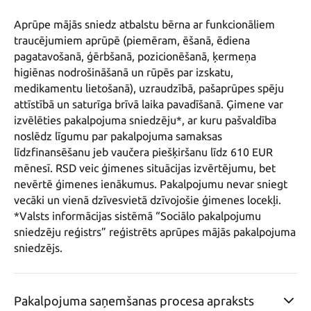
Aprūpe mājās sniedz atbalstu bērna ar funkcionāliem 
traucējumiem aprūpē (piemēram, ēšanā, ēdiena 
pagatavošanā, ģērbšanā, pozicionēšanā, ķermeņa 
higiēnas nodrošināšanā un rūpēs par izskatu, 
medikamentu lietošanā), uzraudzībā, pašaprūpes spēju 
attīstībā un saturīga brīvā laika pavadīšanā. Ģimene var 
izvēlēties pakalpojuma sniedzēju*, ar kuru pašvaldība 
noslēdz līgumu par pakalpojuma samaksas 
līdzfinansēšanu jeb vaučera piešķiršanu līdz 610 EUR 
mēnesī. RSD veic ģimenes situācijas izvērtējumu, bet 
nevērtē ģimenes ienākumus. Pakalpojumu nevar sniegt 
vecāki un vienā dzīvesvietā dzīvojošie ģimenes locekļi.

*Valsts informācijas sistēmā “Sociālo pakalpojumu 
sniedzēju reģistrs” reģistrēts aprūpes mājās pakalpojuma 
Pakalpojuma saņemšanas procesa apraksts