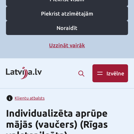
Piekrist atzīmētajām
Noraidīt
Uzzināt vairāk
Izvēlne
Klientu atbalsts
Individualizēta aprūpe
mājās (vaučers) (Rīgas