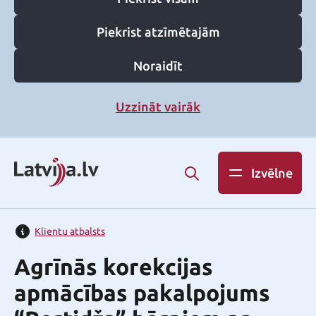
Piekrist atzīmētajām
Noraidīt
Uzzināt vairāk
Izvēlne
Klientu atbalsts
Agrīnās korekcijas
apmācības pakalpojums