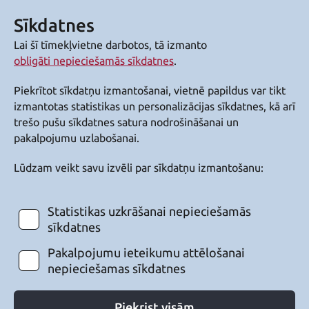
Sīkdatnes
Lai šī tīmekļvietne darbotos, tā izmanto
obligāti nepieciešamās sīkdatnes
.
Piekrītot sīkdatņu izmantošanai, vietnē papildus var tikt
izmantotas statistikas un personalizācijas sīkdatnes, kā arī
trešo pušu sīkdatnes satura nodrošināšanai un
pakalpojumu uzlabošanai.
Lūdzam veikt savu izvēli par sīkdatņu izmantošanu:
Statistikas uzkrāšanai nepieciešamās
sīkdatnes
Pakalpojumu ieteikumu attēlošanai
nepieciešamas sīkdatnes
Piekrist visām