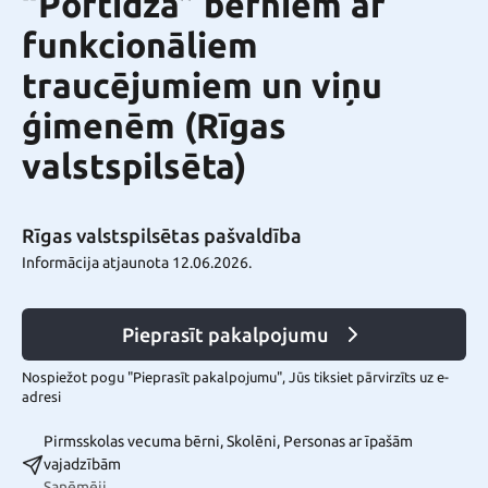
“Portidža” bērniem ar
funkcionāliem
traucējumiem un viņu
ģimenēm (Rīgas
valstspilsēta)
Rīgas valstspilsētas pašvaldība
Informācija atjaunota 12.06.2026.
Pieprasīt pakalpojumu
Nospiežot pogu "Pieprasīt pakalpojumu", Jūs tiksiet pārvirzīts uz e-
adresi
Pirmsskolas vecuma bērni, Skolēni, Personas ar īpašām
vajadzībām
Saņēmēji