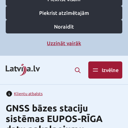
Piekrist atzīmētajām
Noraidīt
Uzzināt vairāk
Izvēlne
Klientu atbalsts
GNSS bāzes staciju
sistēmas EUPOS-RĪGA