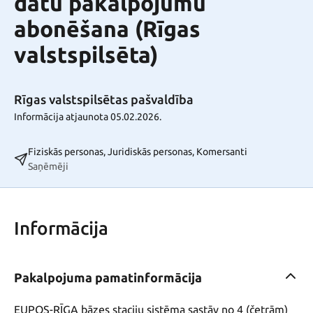
datu pakalpojumu
abonēšana (Rīgas
valstspilsēta)
Rīgas valstspilsētas pašvaldība
Informācija atjaunota 05.02.2026.
Fiziskās personas, Juridiskās personas, Komersanti
Saņēmēji
Informācija
Pakalpojuma pamatinformācija
EUPOS-RĪGA bāzes staciju sistēma sastāv no 4 (četrām) 