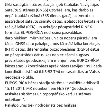
tīklā saslēgtām bāzes stacijām jeb Globālās Navigācijas 
Satelītu Sistēmas (GNSS) uztvērējiem, kas darbojas 
nepārtrauktā režīmā (365 dienas gadā), uztverot un 
apstrādājot satelītu signālu datus, izplatot tos lietotājiem 
reālajā laikā (RTK), un uzkrājot pēcapstrādei RINEX 
formātā. EUPOS-RĪGA nodrošina pašvaldības 
darbiniekiem, mērniecības un citu nozaru pārstāvjiem 
tādus GNSS datu pakalpojumus kā reālā laika korekcijas 
(RTK) datus, diferenciālās pozicionēšanas (DGPS) datus 
un pēcapstrādes datus, kas nepieciešami augstas 
precizitātes ģeodēziskajiem mērījumiem. EUPOS-RĪGA 
bāzes staciju koordinātas aprēķinātas Latvijas 1992.gada 
koordinātu sistēmā (LKS-92 TM) un sasaistītas ar Valsts 
ģeodēzisko tīklu. 

EUPOS-RĪGA bāzes staciju sistēma ir validēta atbilstoši 
15.11.2011. MK noteikumiem Nr.879 "Ģeodēziskās 
atskaites sistēmas un topogrāfisko karšu sistēmas 
noteikumi". 
