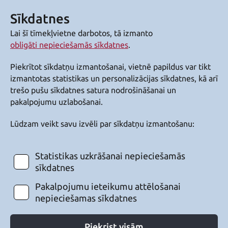
Sīkdatnes
Lai šī tīmekļvietne darbotos, tā izmanto
obligāti nepieciešamās sīkdatnes
.
Piekrītot sīkdatņu izmantošanai, vietnē papildus var tikt
izmantotas statistikas un personalizācijas sīkdatnes, kā arī
trešo pušu sīkdatnes satura nodrošināšanai un
pakalpojumu uzlabošanai.
Lūdzam veikt savu izvēli par sīkdatņu izmantošanu:
Statistikas uzkrāšanai nepieciešamās
sīkdatnes
Pakalpojumu ieteikumu attēlošanai
nepieciešamas sīkdatnes
Piekrist visām