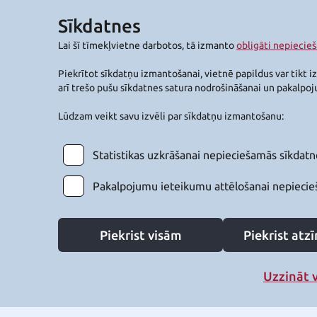
Sīkdatnes
Lai šī tīmekļvietne darbotos, tā izmanto
obligāti nepiecie
Piekrītot sīkdatņu izmantošanai, vietnē papildus var tikt i
arī trešo pušu sīkdatnes satura nodrošināšanai un pakalpo
Lūdzam veikt savu izvēli par sīkdatņu izmantošanu:
Statistikas uzkrāšanai nepieciešamās sīkdatn
Pakalpojumu ieteikumu attēlošanai nepiecie
Piekrist visām
Piekrist at
Uzzināt 