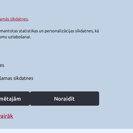
šamās sīkdatnes
.
zmantotas statistikas un personalizācijas sīkdatnes, kā
jumu uzlabošanai.
es
šamas sīkdatnes
zīmētajām
Noraidīt
vairāk