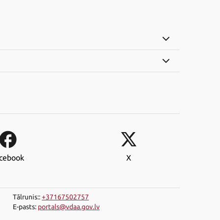
cebook
X
Tālrunis:
:
+37167502757
E-pasts
:
portals@vdaa.gov.lv