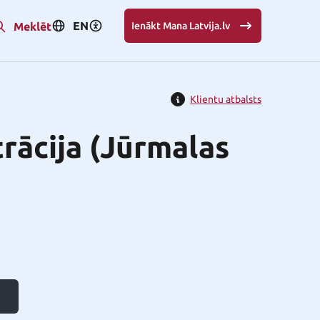
EN
Meklēt
Ienākt Mana Latvija.lv
Klientu atbalsts
rācija (Jūrmalas