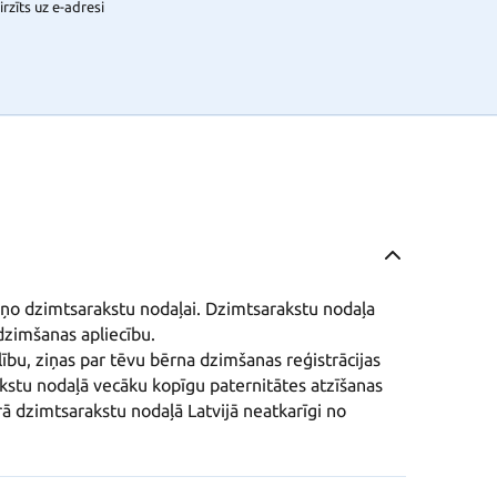
rzīts uz e-adresi
ņo dzimtsarakstu nodaļai. Dzimtsarakstu nodaļa 
zimšanas apliecību. 

lību, ziņas par tēvu bērna dzimšanas reģistrācijas 
kstu nodaļā vecāku kopīgu paternitātes atzīšanas 
dzimtsarakstu nodaļā Latvijā neatkarīgi no 