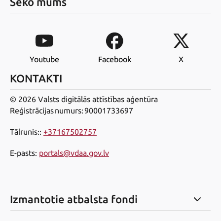
Seko mums
Youtube
Facebook
X
KONTAKTI
© 2026 Valsts digitālās attīstības aģentūra
Reģistrācijas numurs: 90001733697
Tālrunis:
:
+37167502757
E-pasts
:
portals@vdaa.gov.lv
Izmantotie atbalsta fondi