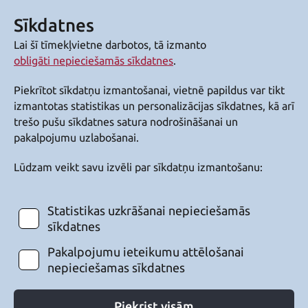
Sīkdatnes
Lai šī tīmekļvietne darbotos, tā izmanto
obligāti nepieciešamās sīkdatnes
.
Piekrītot sīkdatņu izmantošanai, vietnē papildus var tikt
izmantotas statistikas un personalizācijas sīkdatnes, kā arī
trešo pušu sīkdatnes satura nodrošināšanai un
pakalpojumu uzlabošanai.
Lūdzam veikt savu izvēli par sīkdatņu izmantošanu:
Statistikas uzkrāšanai nepieciešamās
sīkdatnes
Pakalpojumu ieteikumu attēlošanai
nepieciešamas sīkdatnes
Piekrist visām