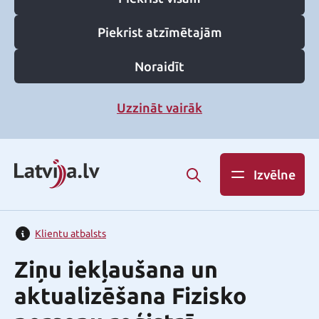
Piekrist atzīmētajām
Noraidīt
Uzzināt vairāk
Izvēlne
Klientu atbalsts
Ziņu iekļaušana un
aktualizēšana Fizisko