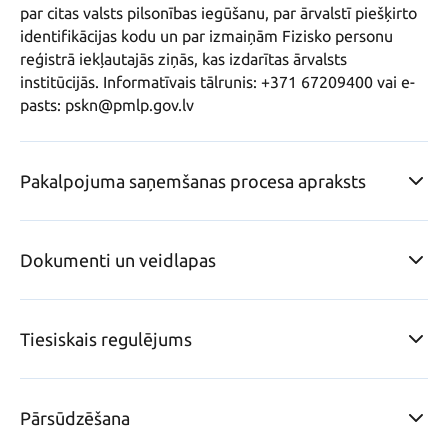
par citas valsts pilsonības iegūšanu, par ārvalstī piešķirto 
identifikācijas kodu un par izmaiņām Fizisko personu  
reģistrā iekļautajās ziņās, kas izdarītas ārvalsts 
institūcijās. Informatīvais tālrunis: +371 67209400 vai e-
pasts: pskn@pmlp.gov.lv
Pakalpojuma saņemšanas procesa apraksts
Dokumenti un veidlapas
Tiesiskais regulējums
Pārsūdzēšana