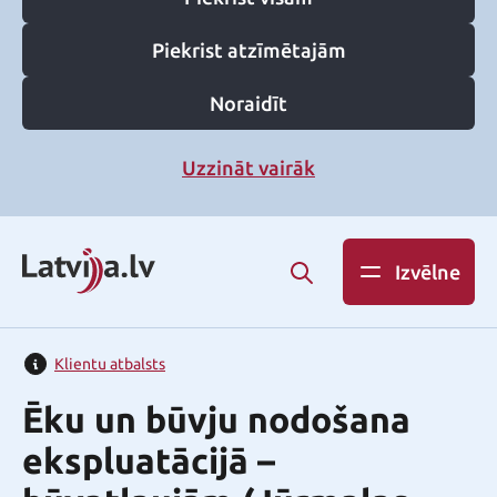
Piekrist atzīmētajām
Noraidīt
Uzzināt vairāk
Izvēlne
Klientu atbalsts
Ēku un būvju nodošana
ekspluatācijā –