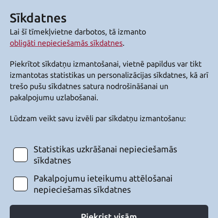
Sīkdatnes
Lai šī tīmekļvietne darbotos, tā izmanto
obligāti nepieciešamās sīkdatnes
.
Piekrītot sīkdatņu izmantošanai, vietnē papildus var tikt
izmantotas statistikas un personalizācijas sīkdatnes, kā arī
trešo pušu sīkdatnes satura nodrošināšanai un
pakalpojumu uzlabošanai.
Lūdzam veikt savu izvēli par sīkdatņu izmantošanu:
Statistikas uzkrāšanai nepieciešamās
sīkdatnes
Pakalpojumu ieteikumu attēlošanai
nepieciešamas sīkdatnes
Piekrist visām