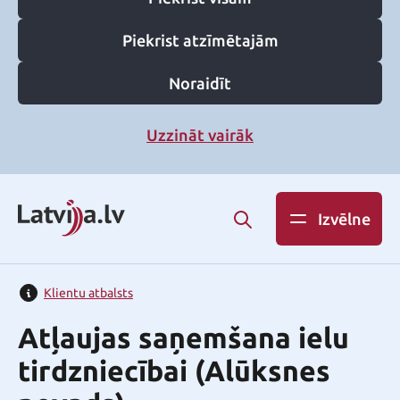
Piekrist atzīmētajām
Noraidīt
Uzzināt vairāk
Izvēlne
Klientu atbalsts
Atļaujas saņemšana ielu
tirdzniecībai (Alūksnes