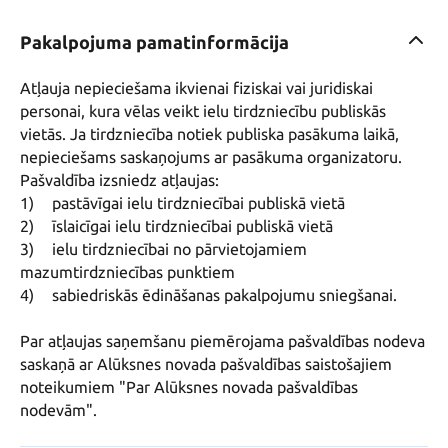
Pakalpojuma pamatinformācija
Atļauja nepieciešama ikvienai fiziskai vai juridiskai 
personai, kura vēlas veikt ielu tirdzniecību publiskās 
vietās. Ja tirdzniecība notiek publiska pasākuma laikā, 
nepieciešams saskaņojums ar pasākuma organizatoru.

Pašvaldība izsniedz atļaujas:

1)	pastāvīgai ielu tirdzniecībai publiskā vietā 

2)	īslaicīgai ielu tirdzniecībai publiskā vietā 

3)	ielu tirdzniecībai no pārvietojamiem 
mazumtirdzniecības punktiem 

4)	sabiedriskās ēdināšanas pakalpojumu sniegšanai.

Par atļaujas saņemšanu piemērojama pašvaldības nodeva 
saskaņā ar Alūksnes novada pašvaldības saistošajiem 
noteikumiem "Par Alūksnes novada pašvaldības 
nodevām".