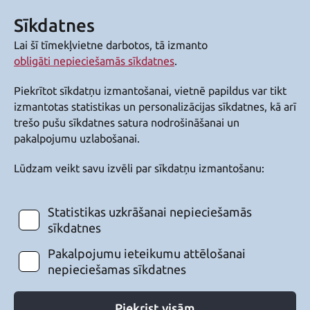
Sīkdatnes
Lai šī tīmekļvietne darbotos, tā izmanto
obligāti nepieciešamās sīkdatnes
.
Piekrītot sīkdatņu izmantošanai, vietnē papildus var tikt
izmantotas statistikas un personalizācijas sīkdatnes, kā arī
trešo pušu sīkdatnes satura nodrošināšanai un
pakalpojumu uzlabošanai.
Lūdzam veikt savu izvēli par sīkdatņu izmantošanu:
Statistikas uzkrāšanai nepieciešamās
sīkdatnes
Pakalpojumu ieteikumu attēlošanai
nepieciešamas sīkdatnes
Piekrist visām