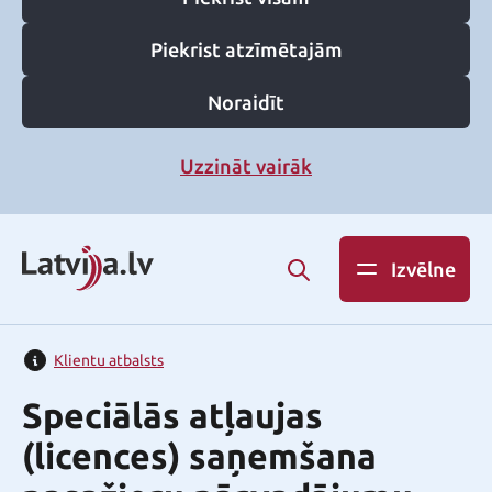
Piekrist atzīmētajām
Noraidīt
Uzzināt vairāk
Izvēlne
Klientu atbalsts
Speciālās atļaujas
(licences) saņemšana