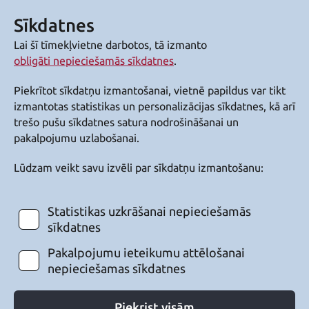
Sīkdatnes
Lai šī tīmekļvietne darbotos, tā izmanto
obligāti nepieciešamās sīkdatnes
.
Piekrītot sīkdatņu izmantošanai, vietnē papildus var tikt
izmantotas statistikas un personalizācijas sīkdatnes, kā arī
trešo pušu sīkdatnes satura nodrošināšanai un
pakalpojumu uzlabošanai.
Lūdzam veikt savu izvēli par sīkdatņu izmantošanu:
Statistikas uzkrāšanai nepieciešamās
sīkdatnes
Pakalpojumu ieteikumu attēlošanai
nepieciešamas sīkdatnes
Piekrist visām