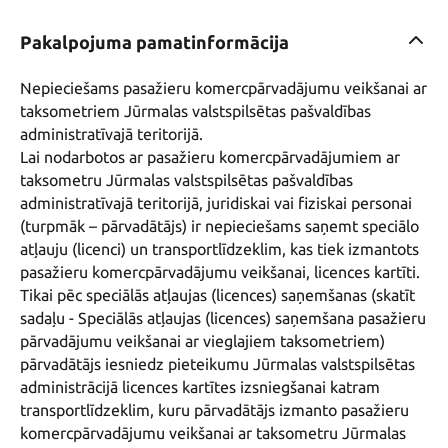
Pakalpojuma pamatinformācija
Nepieciešams pasažieru komercpārvadājumu veikšanai ar 
taksometriem Jūrmalas valstspilsētas pašvaldības 
administratīvajā teritorijā.

Lai nodarbotos ar pasažieru komercpārvadājumiem ar 
taksometru Jūrmalas valstspilsētas pašvaldības 
administratīvajā teritorijā, juridiskai vai fiziskai personai 
(turpmāk – pārvadātājs) ir nepieciešams saņemt speciālo 
atļauju (licenci) un transportlīdzeklim, kas tiek izmantots 
pasažieru komercpārvadājumu veikšanai, licences kartīti. 
Tikai pēc speciālās atļaujas (licences) saņemšanas (skatīt 
sadaļu - Speciālās atļaujas (licences) saņemšana pasažieru 
pārvadājumu veikšanai ar vieglajiem taksometriem) 
pārvadātājs iesniedz pieteikumu Jūrmalas valstspilsētas 
administrācijā licences kartītes izsniegšanai katram 
transportlīdzeklim, kuru pārvadātājs izmanto pasažieru 
komercpārvadājumu veikšanai ar taksometru Jūrmalas 