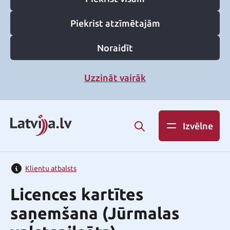
Piekrist atzīmētajām
Noraidīt
Uzzināt vairāk
Izvēlne
Klientu atbalsts
Licences kartītes
saņemšana (Jūrmalas