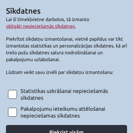
Sīkdatnes
Lai šī tīmekļvietne darbotos, tā izmanto
obligāti nepieciešamās sīkdatnes
.
Piekrītot sīkdatņu izmantošanai, vietnē papildus var tikt
izmantotas statistikas un personalizācijas sīkdatnes, kā arī
trešo pušu sīkdatnes satura nodrošināšanai un
pakalpojumu uzlabošanai.
Lūdzam veikt savu izvēli par sīkdatņu izmantošanu:
Statistikas uzkrāšanai nepieciešamās
sīkdatnes
Pakalpojumu ieteikumu attēlošanai
nepieciešamas sīkdatnes
Piekrist visām