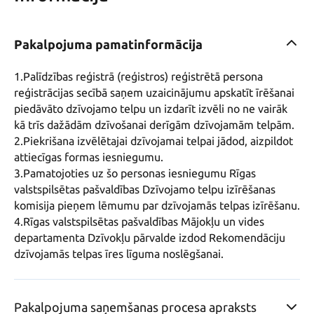
Pakalpojuma pamatinformācija
1.Palīdzības reģistrā (reģistros) reģistrētā persona 
reģistrācijas secībā saņem uzaicinājumu apskatīt īrēšanai 
piedāvāto dzīvojamo telpu un izdarīt izvēli no ne vairāk 
kā trīs dažādām dzīvošanai derīgām dzīvojamām telpām. 

2.Piekrišana izvēlētajai dzīvojamai telpai jādod, aizpildot 
attiecīgas formas iesniegumu. 

3.Pamatojoties uz šo personas iesniegumu Rīgas 
valstspilsētas pašvaldības Dzīvojamo telpu izīrēšanas 
komisija pieņem lēmumu par dzīvojamās telpas izīrēšanu. 

4.Rīgas valstspilsētas pašvaldības Mājokļu un vides 
departamenta Dzīvokļu pārvalde izdod Rekomendāciju 
dzīvojamās telpas īres līguma noslēgšanai.
Pakalpojuma saņemšanas procesa apraksts