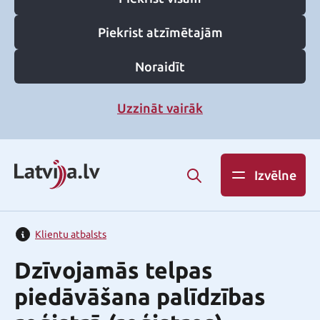
Piekrist atzīmētajām
Noraidīt
Uzzināt vairāk
Izvēlne
Klientu atbalsts
Dzīvojamās telpas
piedāvāšana palīdzības