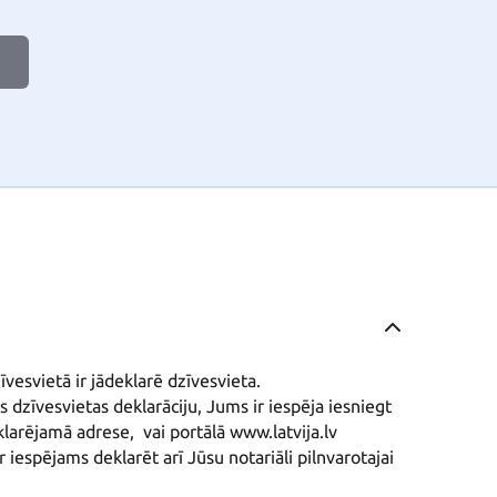
vesvietā ir jādeklarē dzīvesvieta.

 dzīvesvietas deklarāciju, Jums ir iespēja iesniegt 
larējamā adrese,  vai portālā www.latvija.lv 
r iespējams deklarēt arī Jūsu notariāli pilnvarotajai 