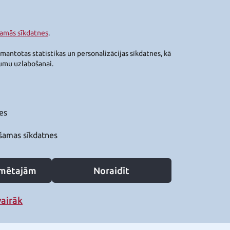
šamās sīkdatnes
.
zmantotas statistikas un personalizācijas sīkdatnes, kā
jumu uzlabošanai.
es
šamas sīkdatnes
zīmētajām
Noraidīt
vairāk