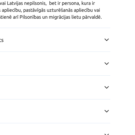
i Latvijas nepilsonis,  bet ir persona, kura ir 
 apliecību, pastāvīgās uzturēšanās apliecību vai 
tienē arī Pilsonības un migrācijas lietu pārvaldē.
ts