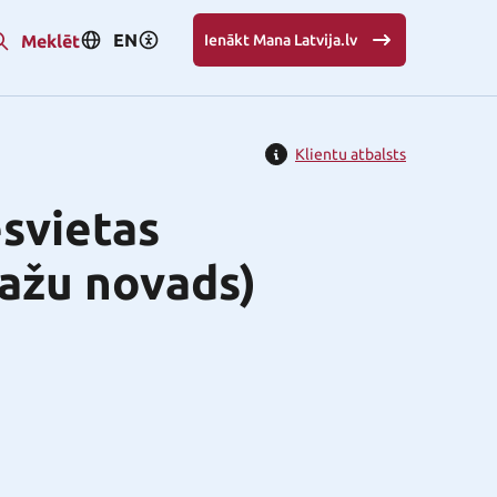
EN
Meklēt
Ienākt Mana Latvija.lv
Klientu atbalsts
svietas
pažu novads)
i