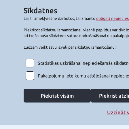
Sīkdatnes
Lai šī tīmekļvietne darbotos, tā izmanto
obligāti nepiecie
Piekrītot sīkdatņu izmantošanai, vietnē papildus var tikt i
arī trešo pušu sīkdatnes satura nodrošināšanai un pakalpo
Lūdzam veikt savu izvēli par sīkdatņu izmantošanu:
Statistikas uzkrāšanai nepieciešamās sīkdatn
Pakalpojumu ieteikumu attēlošanai nepiecie
Piekrist visām
Piekrist at
Uzzināt 