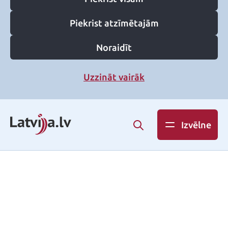
Piekrist atzīmētajām
Noraidīt
Uzzināt vairāk
Izvēlne