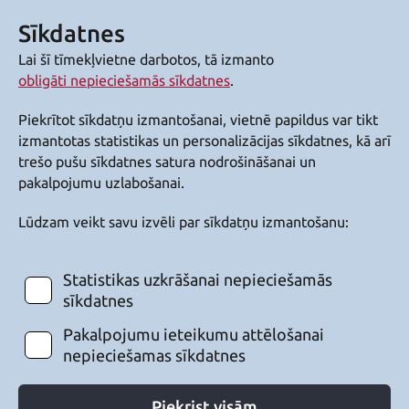
Sīkdatnes
Lai šī tīmekļvietne darbotos, tā izmanto
obligāti nepieciešamās sīkdatnes
.
Piekrītot sīkdatņu izmantošanai, vietnē papildus var tikt
izmantotas statistikas un personalizācijas sīkdatnes, kā arī
trešo pušu sīkdatnes satura nodrošināšanai un
pakalpojumu uzlabošanai.
Lūdzam veikt savu izvēli par sīkdatņu izmantošanu:
Statistikas uzkrāšanai nepieciešamās
sīkdatnes
Pakalpojumu ieteikumu attēlošanai
nepieciešamas sīkdatnes
Piekrist visām