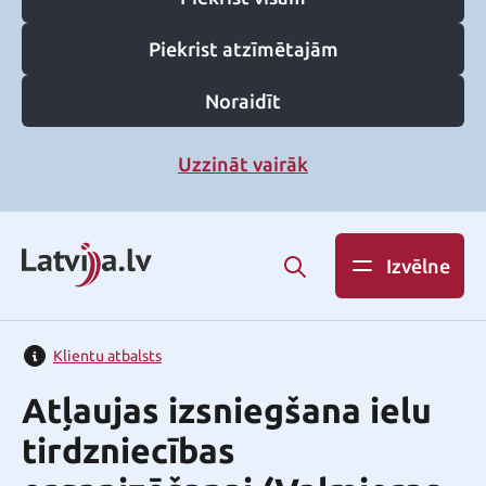
Piekrist atzīmētajām
Noraidīt
Uzzināt vairāk
Izvēlne
Klientu atbalsts
Atļaujas izsniegšana ielu
tirdzniecības