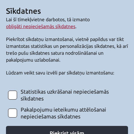
Sīkdatnes
Lai šī tīmekļvietne darbotos, tā izmanto
obligāti nepieciešamās sīkdatnes
.
Piekrītot sīkdatņu izmantošanai, vietnē papildus var tikt
izmantotas statistikas un personalizācijas sīkdatnes, kā arī
trešo pušu sīkdatnes satura nodrošināšanai un
pakalpojumu uzlabošanai.
Lūdzam veikt savu izvēli par sīkdatņu izmantošanu:
Statistikas uzkrāšanai nepieciešamās
sīkdatnes
Pakalpojumu ieteikumu attēlošanai
nepieciešamas sīkdatnes
Piekrist visām