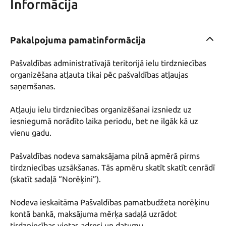
Informācija
Pakalpojuma pamatinformācija
Pašvaldības administratīvajā teritorijā ielu tirdzniecības 
organizēšana atļauta tikai pēc pašvaldības atļaujas 
saņemšanas.

Atļauju ielu tirdzniecības organizēšanai izsniedz uz 
iesniegumā norādīto laika periodu, bet ne ilgāk kā uz 
vienu gadu.

Pašvaldības nodeva samaksājama pilnā apmērā pirms 
tirdzniecības uzsākšanas. Tās apmēru skatīt skatīt cenrādī 
(skatīt sadaļā “Norēķini”). 

Nodeva ieskaitāma Pašvaldības pamatbudžeta norēķinu 
kontā bankā, maksājuma mērķa sadaļā uzrādot 
tirdzniecības vietas adresi un datumu.
