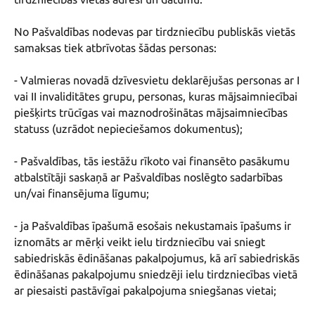
No Pašvaldības nodevas par tirdzniecību publiskās vietās 
samaksas tiek atbrīvotas šādas personas:

- Valmieras novadā dzīvesvietu deklarējušas personas ar I 
vai II invaliditātes grupu, personas, kuras mājsaimniecībai 
piešķirts trūcīgas vai maznodrošinātas mājsaimniecības 
statuss (uzrādot nepieciešamos dokumentus);

- Pašvaldības, tās iestāžu rīkoto vai finansēto pasākumu 
atbalstītāji saskaņā ar Pašvaldības noslēgto sadarbības 
un/vai finansējuma līgumu;

- ja Pašvaldības īpašumā esošais nekustamais īpašums ir 
iznomāts ar mērķi veikt ielu tirdzniecību vai sniegt 
sabiedriskās ēdināšanas pakalpojumus, kā arī sabiedriskās 
ēdināšanas pakalpojumu sniedzēji ielu tirdzniecības vietā 
ar piesaisti pastāvīgai pakalpojuma sniegšanas vietai;
