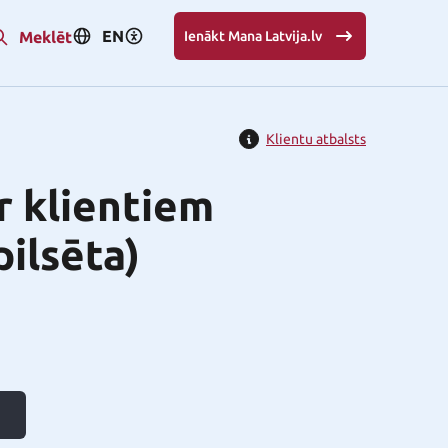
EN
Meklēt
Ienākt Mana Latvija.lv
Klientu atbalsts
r klientiem
pilsēta)