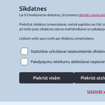
Sīkdatnes
Lai šī tīmekļvietne darbotos, tā izmanto
obligāti nepiecie
Piekrītot sīkdatņu izmantošanai, vietnē papildus var tikt i
arī trešo pušu sīkdatnes satura nodrošināšanai un pakalpo
Lūdzam veikt savu izvēli par sīkdatņu izmantošanu:
Statistikas uzkrāšanai nepieciešamās sīkdatn
Pakalpojumu ieteikumu attēlošanai nepiecie
Piekrist visām
Piekrist at
Uzzināt 