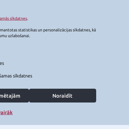
šamās sīkdatnes
.
zmantotas statistikas un personalizācijas sīkdatnes, kā
jumu uzlabošanai.
es
šamas sīkdatnes
zīmētajām
Noraidīt
vairāk