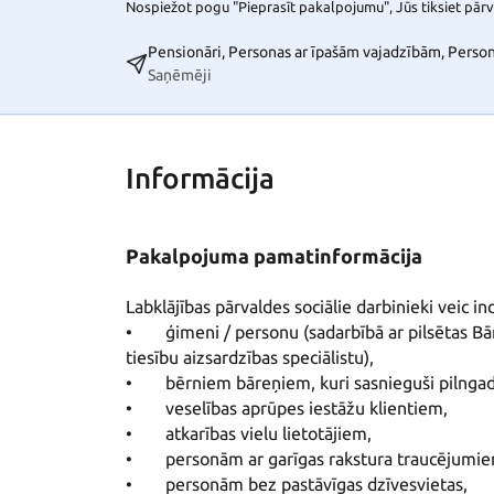
Nospiežot pogu "Pieprasīt pakalpojumu", Jūs tiksiet pārvi
Pensionāri, Personas ar īpašām vajadzībām, Perso
Saņēmēji
Informācija
Pakalpojuma pamatinformācija
Labklājības pārvaldes sociālie darbinieki veic ind
•	 ģimeni / personu (sadarbībā ar pilsētas Bāriņtiesu, Nepilngadīgo uzraudzības nodaļu, Bērnu 
tiesību aizsardzības speciālistu), 

•	 bērniem bāreņiem, kuri sasnieguši pilngadību vai pēc aizbildnības beigšanās, 

•	 veselības aprūpes iestāžu klientiem, 

•	 atkarības vielu lietotājiem, 

•	 personām ar garīgas rakstura traucējumiem, 

•	 personām bez pastāvīgas dzīvesvietas, 
