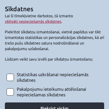
Sīkdatnes
Lai šī tīmekļvietne darbotos, tā izmanto
obligāti nepieciešamās sīkdatnes
.
Piekrītot sīkdatņu izmantošanai, vietnē papildus var tikt
izmantotas statistikas un personalizācijas sīkdatnes, kā arī
trešo pušu sīkdatnes satura nodrošināšanai un
pakalpojumu uzlabošanai.
Lūdzam veikt savu izvēli par sīkdatņu izmantošanu:
Statistikas uzkrāšanai nepieciešamās
sīkdatnes
Pakalpojumu ieteikumu attēlošanai
nepieciešamas sīkdatnes
Piekrist visām