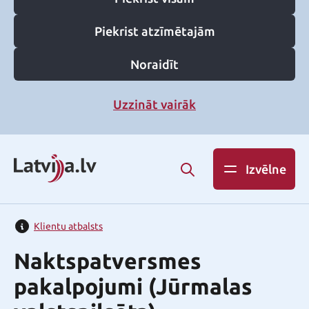
Piekrist atzīmētajām
Noraidīt
Uzzināt vairāk
Izvēlne
Klientu atbalsts
Naktspatversmes
pakalpojumi (Jūrmalas