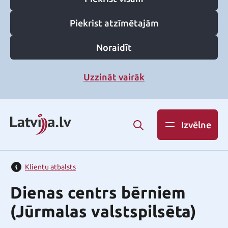
Piekrist atzīmētajām
Noraidīt
Uzzināt vairāk
Izvēlne
Klientu atbalsts
Dienas centrs bērniem
(Jūrmalas valstspilsēta)