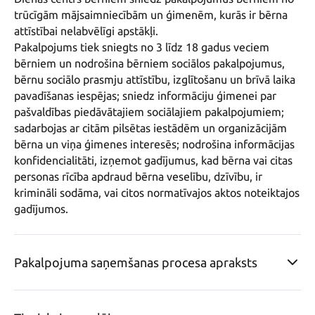
trūcīgām mājsaimniecībām un ģimenēm, kurās ir bērna 
attīstībai nelabvēlīgi apstākļi.

Pakalpojums tiek sniegts no 3 līdz 18 gadus veciem 
bērniem un nodrošina bērniem sociālos pakalpojumus, 
bērnu sociālo prasmju attīstību, izglītošanu un brīvā laika 
pavadīšanas iespējas; sniedz informāciju ģimenei par 
pašvaldības piedāvātajiem sociālajiem pakalpojumiem; 
sadarbojas ar citām pilsētas iestādēm un organizācijām 
bērna un viņa ģimenes interesēs; nodrošina informācijas 
konfidencialitāti, izņemot gadījumus, kad bērna vai citas 
personas rīcība apdraud bērna veselību, dzīvību, ir 
krimināli sodāma, vai citos normatīvajos aktos noteiktajos 
gadījumos.
Pakalpojuma saņemšanas procesa apraksts