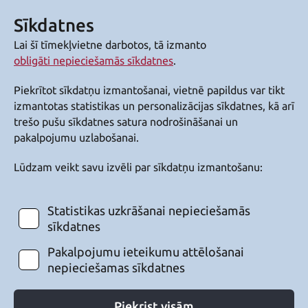
Sīkdatnes
Lai šī tīmekļvietne darbotos, tā izmanto
obligāti nepieciešamās sīkdatnes
.
Piekrītot sīkdatņu izmantošanai, vietnē papildus var tikt
izmantotas statistikas un personalizācijas sīkdatnes, kā arī
trešo pušu sīkdatnes satura nodrošināšanai un
pakalpojumu uzlabošanai.
Lūdzam veikt savu izvēli par sīkdatņu izmantošanu:
Statistikas uzkrāšanai nepieciešamās
sīkdatnes
Pakalpojumu ieteikumu attēlošanai
nepieciešamas sīkdatnes
Piekrist visām