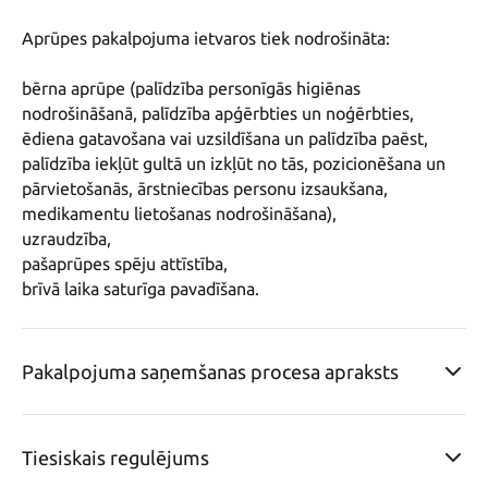
Aprūpes pakalpojuma ietvaros tiek nodrošināta:

bērna aprūpe (palīdzība personīgās higiēnas 
nodrošināšanā, palīdzība apģērbties un noģērbties, 
ēdiena gatavošana vai uzsildīšana un palīdzība paēst, 
palīdzība iekļūt gultā un izkļūt no tās, pozicionēšana un 
pārvietošanās, ārstniecības personu izsaukšana, 
medikamentu lietošanas nodrošināšana),

uzraudzība,

pašaprūpes spēju attīstība,

brīvā laika saturīga pavadīšana.
Pakalpojuma saņemšanas procesa apraksts
Tiesiskais regulējums