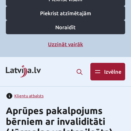
Piekrist atzīmētajām
Noraidīt
Uzzināt vairāk
Izvēlne
Klientu atbalsts
Aprūpes pakalpojums
bērniem ar invaliditāti