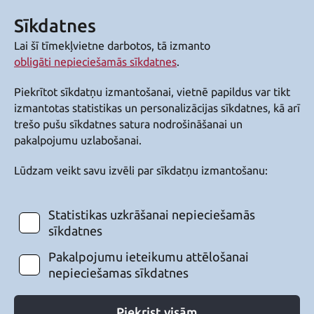
Sīkdatnes
Lai šī tīmekļvietne darbotos, tā izmanto
obligāti nepieciešamās sīkdatnes
.
Piekrītot sīkdatņu izmantošanai, vietnē papildus var tikt
izmantotas statistikas un personalizācijas sīkdatnes, kā arī
trešo pušu sīkdatnes satura nodrošināšanai un
pakalpojumu uzlabošanai.
Lūdzam veikt savu izvēli par sīkdatņu izmantošanu:
Statistikas uzkrāšanai nepieciešamās
sīkdatnes
Pakalpojumu ieteikumu attēlošanai
nepieciešamas sīkdatnes
Piekrist visām