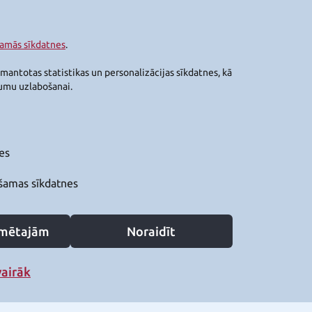
šamās sīkdatnes
.
zmantotas statistikas un personalizācijas sīkdatnes, kā
jumu uzlabošanai.
es
šamas sīkdatnes
zīmētajām
Noraidīt
vairāk