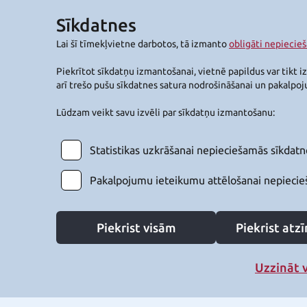
Sīkdatnes
Lai šī tīmekļvietne darbotos, tā izmanto
obligāti nepiecie
Piekrītot sīkdatņu izmantošanai, vietnē papildus var tikt i
arī trešo pušu sīkdatnes satura nodrošināšanai un pakalpo
Lūdzam veikt savu izvēli par sīkdatņu izmantošanu:
Statistikas uzkrāšanai nepieciešamās sīkdatn
Pakalpojumu ieteikumu attēlošanai nepiecie
Piekrist visām
Piekrist at
Uzzināt 