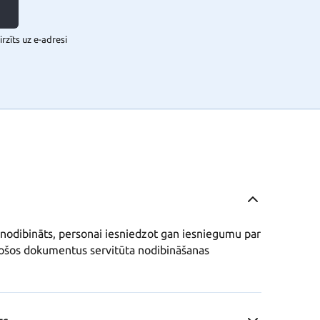
rzīts uz e-adresi
 nodibināts, personai iesniedzot gan iesniegumu par 
nošos dokumentus servitūta nodibināšanas 