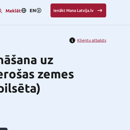
EN
Meklēt
Ienākt Mana Latvija.lv
Klientu atbalsts
nāšana uz
derošas zemes
pilsēta)