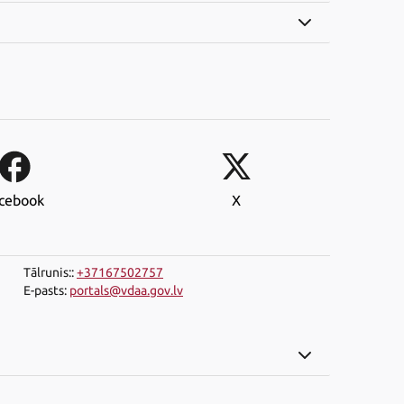
cebook
X
Tālrunis:
:
+37167502757
E-pasts
:
portals@vdaa.gov.lv