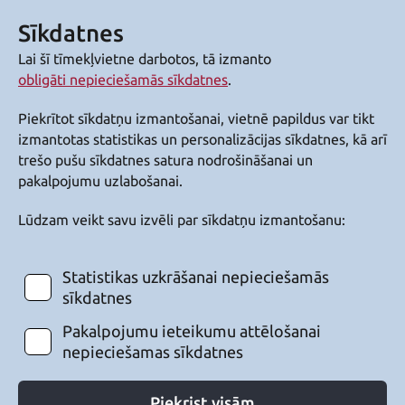
Sīkdatnes
Lai šī tīmekļvietne darbotos, tā izmanto
obligāti nepieciešamās sīkdatnes
.
Piekrītot sīkdatņu izmantošanai, vietnē papildus var tikt
izmantotas statistikas un personalizācijas sīkdatnes, kā arī
trešo pušu sīkdatnes satura nodrošināšanai un
pakalpojumu uzlabošanai.
Lūdzam veikt savu izvēli par sīkdatņu izmantošanu:
Statistikas uzkrāšanai nepieciešamās
sīkdatnes
Pakalpojumu ieteikumu attēlošanai
nepieciešamas sīkdatnes
Piekrist visām