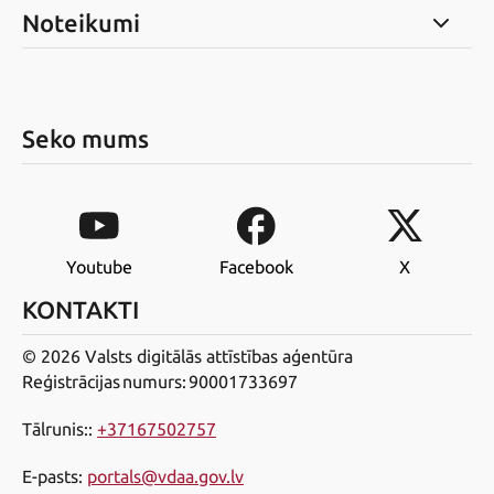
Noteikumi
Seko mums
Youtube
Facebook
X
KONTAKTI
© 2026 Valsts digitālās attīstības aģentūra
Reģistrācijas numurs: 90001733697
Tālrunis:
:
+37167502757
E-pasts
:
portals@vdaa.gov.lv