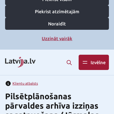
Piekrist atzīmētajām
Noraidīt
Uzzināt vairāk
Izvēlne
Klientu atbalsts
Pilsētplānošanas
pārvaldes arhīva izziņas