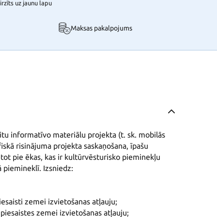
rzīts uz jaunu lapu
Maksas pakalpojums
tu informatīvo materiālu projekta (t. sk. mobilās 
iskā risinājuma projekta saskaņošana, īpašu 
ot pie ēkas, kas ir kultūrvēsturisko pieminekļu 
 piemineklī. Izsniedz:

esaisti zemei izvietošanas atļauju;

piesaistes zemei izvietošanas atļauju;
