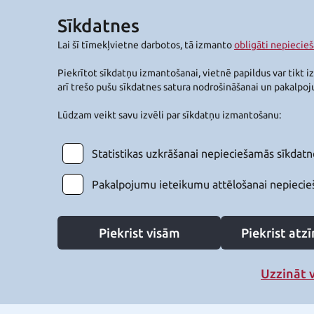
Sīkdatnes
Lai šī tīmekļvietne darbotos, tā izmanto
obligāti nepiecie
Piekrītot sīkdatņu izmantošanai, vietnē papildus var tikt i
arī trešo pušu sīkdatnes satura nodrošināšanai un pakalpo
Lūdzam veikt savu izvēli par sīkdatņu izmantošanu:
Statistikas uzkrāšanai nepieciešamās sīkdatn
Pakalpojumu ieteikumu attēlošanai nepiecie
Piekrist visām
Piekrist at
Uzzināt 