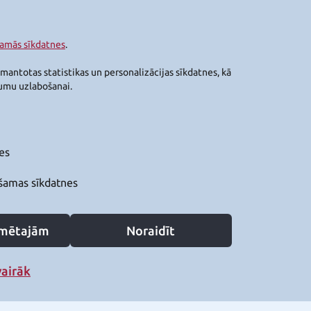
šamās sīkdatnes
.
zmantotas statistikas un personalizācijas sīkdatnes, kā
jumu uzlabošanai.
es
šamas sīkdatnes
zīmētajām
Noraidīt
vairāk