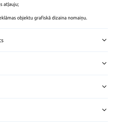
 atļauju;

reklāmas objektu grafiskā dizaina nomaiņu.
ts