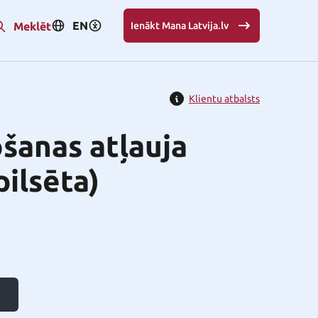
EN
Meklēt
Ienākt Mana Latvija.lv
Klientu atbalsts
šanas atļauja
pilsēta)