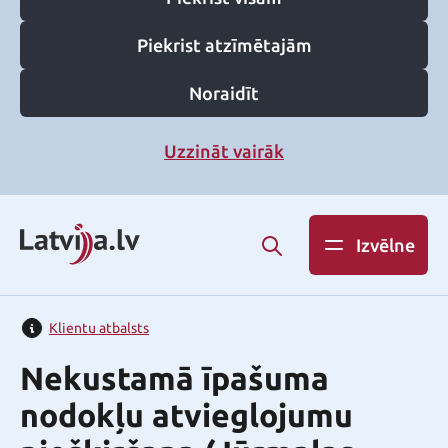
Piekrist atzīmētajām
Noraidīt
Uzzināt vairāk
Izvēlne
Klientu atbalsts
Nekustamā īpašuma
nodokļu atvieglojumu