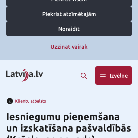
Piekrist atzīmētajām
Noraidīt
Uzzināt vairāk
Izvēlne
Klientu atbalsts
Iesniegumu pieņemšana
un izskatīšana pašvaldībās