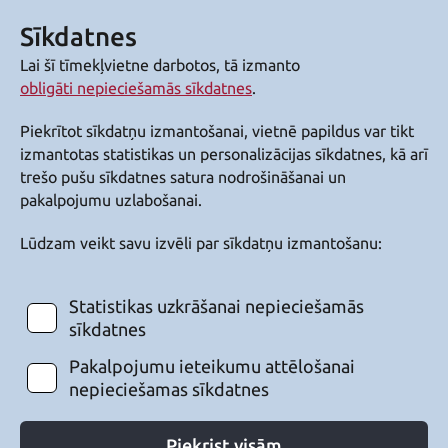
Sīkdatnes
Lai šī tīmekļvietne darbotos, tā izmanto
obligāti nepieciešamās sīkdatnes
.
Piekrītot sīkdatņu izmantošanai, vietnē papildus var tikt
izmantotas statistikas un personalizācijas sīkdatnes, kā arī
trešo pušu sīkdatnes satura nodrošināšanai un
pakalpojumu uzlabošanai.
Lūdzam veikt savu izvēli par sīkdatņu izmantošanu:
Statistikas uzkrāšanai nepieciešamās
sīkdatnes
Pakalpojumu ieteikumu attēlošanai
nepieciešamas sīkdatnes
Piekrist visām