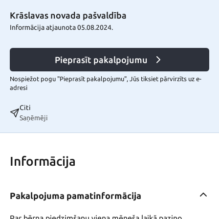
Krāslavas novada pašvaldība
Informācija atjaunota 05.08.2024.
Pieprasīt pakalpojumu
Nospiežot pogu "Pieprasīt pakalpojumu", Jūs tiksiet pārvirzīts uz e-
adresi
Citi
Saņēmēji
Informācija
Pakalpojuma pamatinformācija
Par bērna piedzimšanu viena mēneša laikā paziņo 