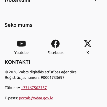
Seko mums
Youtube
Facebook
X
KONTAKTI
© 2026 Valsts digitālās attīstības aģentūra
Reģistrācijas numurs: 90001733697
Tālrunis:
:
+37167502757
E-pasts
:
portals@vdaa.gov.lv