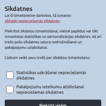
Sīkdatnes
Lai šī tīmekļvietne darbotos, tā izmanto
obligāti nepieciešamās sīkdatnes
.
Piekrītot sīkdatņu izmantošanai, vietnē papildus var tikt
izmantotas statistikas un personalizācijas sīkdatnes, kā arī
trešo pušu sīkdatnes satura nodrošināšanai un
pakalpojumu uzlabošanai.
Lūdzam veikt savu izvēli par sīkdatņu izmantošanu:
Statistikas uzkrāšanai nepieciešamās
sīkdatnes
Pakalpojumu ieteikumu attēlošanai
nepieciešamas sīkdatnes
Piekrist visām