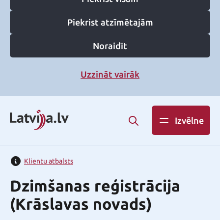
Piekrist atzīmētajām
Noraidīt
Uzzināt vairāk
Izvēlne
Klientu atbalsts
Dzimšanas reģistrācija
(Krāslavas novads)