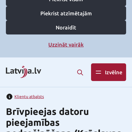
Piekrist atzīmētajām
Noraidīt
Uzzināt vairāk
Izvēlne
Klientu atbalsts
Brīvpieejas datoru
pieejamības