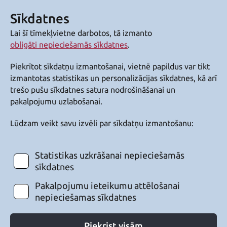
Sīkdatnes
Lai šī tīmekļvietne darbotos, tā izmanto
obligāti nepieciešamās sīkdatnes
.
Piekrītot sīkdatņu izmantošanai, vietnē papildus var tikt
izmantotas statistikas un personalizācijas sīkdatnes, kā arī
trešo pušu sīkdatnes satura nodrošināšanai un
pakalpojumu uzlabošanai.
Lūdzam veikt savu izvēli par sīkdatņu izmantošanu:
Statistikas uzkrāšanai nepieciešamās
sīkdatnes
Pakalpojumu ieteikumu attēlošanai
nepieciešamas sīkdatnes
Piekrist visām